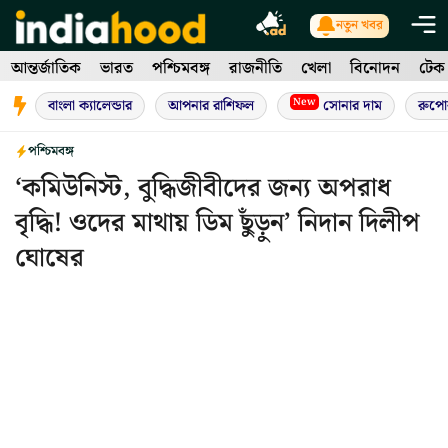
Skip
নতুন খবর
to
আন্তর্জাতিক
ভারত
পশ্চিমবঙ্গ
রাজনীতি
খেলা
বিনোদন
টেক
content
New
বাংলা ক্যালেন্ডার
আপনার রাশিফল
সোনার দাম
রুপো
পশ্চিমবঙ্গ
‘কমিউনিস্ট, বুদ্ধিজীবীদের জন্য অপরাধ
বৃদ্ধি! ওদের মাথায় ডিম ছুঁড়ুন’ নিদান দিলীপ
ঘোষের