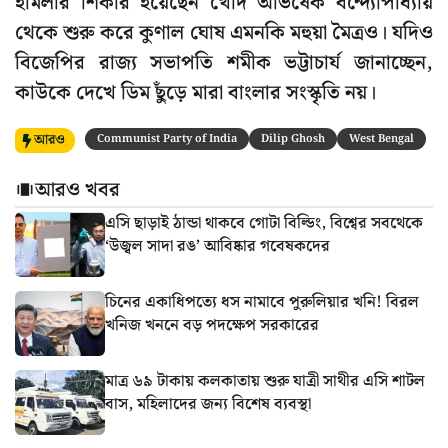
হামলার শিকার হয়েছেন খোদ অভিষেক বন্দ্যোপাধ্যায়
থেকে শুরু করে কুণাল ঘোষ এমনকি মহুয়া মৈত্রও। যদিও
বিজেপির রাজ্য সভাপতি শমীক ভট্টাচার্য জানাচ্ছেন,
কাউকে দেখে ডিম ছুঁড়ে মারা বাংলার সংস্কৃতি নয়।
আরও
Communist Party of India
Dilip Ghosh
West Bengal
আরও খবর
এসি ছাড়াই ঠান্ডা থাকবে গোটা বিল্ডিং, বিশ্বের সবথেকে
‘উজ্বল সাদা রঙ’ আবিষ্কার গবেষকদের
চিনের একাধিপত্যে ধস নামাবে পুরুলিয়ার খনি! বিরল
খনিজ খননে বড় পদক্ষেপ সরকারের
মাত্র ৬৯ টাকায় কলকাতায় শুরু যাত্রী সাথীর এসি শাটল
বাস, মহিলাদের জন্য বিশেষ ব্যবস্থা