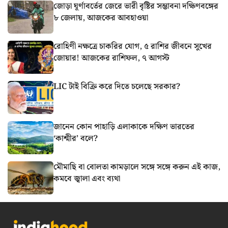
জোড়া ঘূর্ণাবর্তের জেরে ভারী বৃষ্টির সম্ভাবনা দক্ষিণবঙ্গের
৮ জেলায়, আজকের আবহাওয়া
রোহিণী নক্ষত্রে চাকরির যোগ, ৫ রাশির জীবনে সুখের
জোয়ার! আজকের রাশিফল, ৭ আগস্ট
LIC টাই বিক্রি করে দিতে চলেছে সরকার?
জানেন কোন পাহাড়ি এলাকাকে দক্ষিণ ভারতের
‘কাশ্মীর’ বলে?
মৌমাছি বা বোলতা কামড়ালে সঙ্গে সঙ্গে করুন এই কাজ,
কমবে জ্বালা এবং ব্যথা