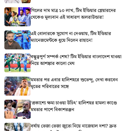
গিলের দাম মাত্র ১০ লাখ, টিম ইন্ডিয়ার প্লেয়ারদের
থেকেও মূল্যবান এই সাধারণ অলরাউন্ডার!
এই বোলারকে সুযোগ না দেওয়ায়, টিম ইন্ডিয়ার
ম্যানেজমেন্টকে ধুয়ে দিলেন রাহানে!
বন্ধুত্বপূর্ণ সম্পর্ক শেষ? টিম ইন্ডিয়ার বাংলাদেশ যাওয়া
নিয়ে আশঙ্কার কালো মেঘ
মমতার পর এবার হালিশহরে শুভেন্দু, দেখা করবেন
মৃতের পরিবারের সঙ্গে
‘প্রকাশ্যে ক্ষমা চাওয়া উচিৎ’ হালিশহর হামলা কাণ্ডে
মমতার পাশে বিকাশরঞ্জন
বর্ষায় ভেজা ভেজা জুতো নিয়ে নাজেহাল দশা? দ্রুত