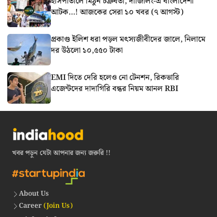
হাসপাতালে মিঠুন চক্রবর্তী, দার্জিলিং-এ বাংলাদেশী
আটক…! আজকের সেরা ১০ খবর (৭ আগস্ট)
প্রকাণ্ড ইলিশ ধরা পড়ল মৎস্যজীবীদের জালে, নিলামে
দর উঠলো ১০,৫৫০ টাকা
EMI দিতে দেরি হলেও নো টেনশন, রিকভারি
এজেন্টদের দাদাগিরি বন্ধর নিয়ম আনল RBI
খবর পড়ুন যেটা আপনার জন্য জরুরি !!
About Us
Career
(Join Us)