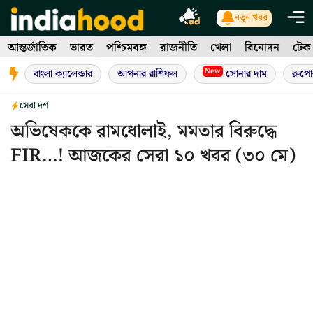
Skip
নতুন খবর
to
আন্তর্জাতিক
ভারত
পশ্চিমবঙ্গ
রাজনীতি
খেলা
বিনোদন
টেক
content
New
বাংলা ক্যালেন্ডার
আপনার রাশিফল
সোনার দাম
রুপো
সেরা দশ
অভিষেককে রামধোলাই, মমতার বিরুদ্ধে
FIR…! আজকের সেরা ১০ খবর (৩০ মে)