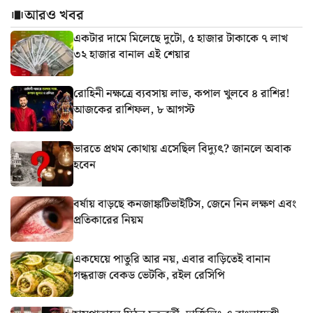
আরও খবর
একটার দামে মিলেছে দুটো, ৫ হাজার টাকাকে ৭ লাখ
৩২ হাজার বানাল এই শেয়ার
রোহিনী নক্ষত্রে ব্যবসায় লাভ, কপাল খুলবে ৪ রাশির!
আজকের রাশিফল, ৮ আগস্ট
ভারতে প্রথম কোথায় এসেছিল বিদ্যুৎ? জানলে অবাক
হবেন
বর্ষায় বাড়ছে কনজাঙ্কটিভাইটিস, জেনে নিন লক্ষণ এবং
প্রতিকারের নিয়ম
একঘেয়ে পাতুরি আর নয়, এবার বাড়িতেই বানান
গন্ধরাজ বেকড ভেটকি, রইল রেসিপি