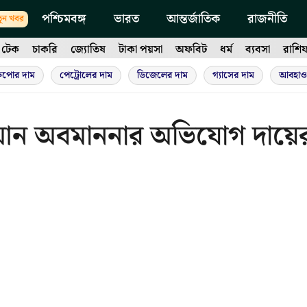
পশ্চিমবঙ্গ
ভারত
আন্তর্জাতিক
রাজনীতি
ুন খবর
টেক
চাকরি
জ্যোতিষ
টাকা পয়সা
অফবিট
ধর্ম
ব্যবসা
রাশি
ুপোর দাম
পেট্রোলের দাম
ডিজেলের দাম
গ্যাসের দাম
আবহাও
রআন অবমাননার অভিযোগ দায়ে