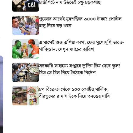
চার্জশিটে নাম উঠতেই চক্ষু চড়কগাছ
পুজোর আগেই যুবশক্তির ৩০০০ টাকা? পোর্টাল
চালু নিয়ে বড় খবর
এ মাসেই শুরু এশিয়া কাপ, ফের মুখোমুখি ভারত-
পাকিস্তান, দেখুন ম্যাচের তারিখ
সরকারি সাহায্যে সপ্তাহে দু’দিন ডিম দেবে স্কুল!
মিড ডে মিল নিয়ে বৈঠকে নির্দেশ
চপ বিক্রেতা থেকে ১০০ কোটির মালিক,
বীরভূমের রাম সাউকে নিয়ে তদন্তের দাবি