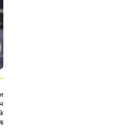
হল
ান
তি
ছে