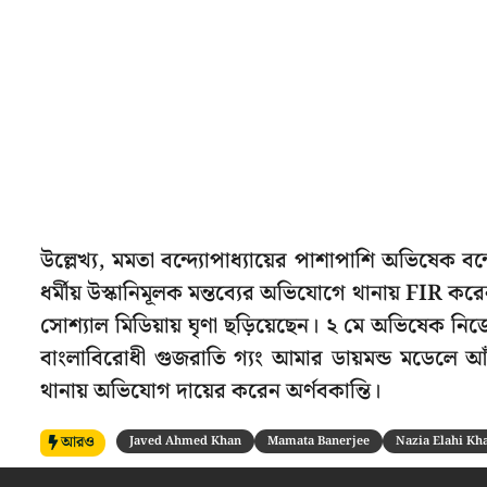
উল্লেখ্য, মমতা বন্দ্যোপাধ্যায়ের পাশাপাশি অভিষেক বন
ধর্মীয় উস্কানিমূলক মন্তব্যের অভিযোগে থানায় FIR কর
সোশ্যাল মিডিয়ায় ঘৃণা ছড়িয়েছেন। ২ মে অভিষেক নিজ
বাংলাবিরোধী গুজরাতি গ্যং আমার ডায়মন্ড মডেলে আঁ
থানায় অভিযোগ দায়ের করেন অর্ণবকান্তি।
আরও
Javed Ahmed Khan
Mamata Banerjee
Nazia Elahi Kh