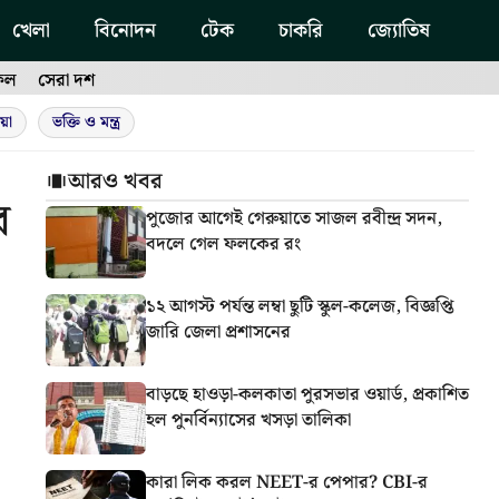
খেলা
বিনোদন
টেক
চাকরি
জ্যোতিষ
ফল
সেরা দশ
য়া
ভক্তি ও মন্ত্র
আরও খবর
র
পুজোর আগেই গেরুয়াতে সাজল রবীন্দ্র সদন,
বদলে গেল ফলকের রং
১২ আগস্ট পর্যন্ত লম্বা ছুটি স্কুল-কলেজ, বিজ্ঞপ্তি
জারি জেলা প্রশাসনের
বাড়ছে হাওড়া-কলকাতা পুরসভার ওয়ার্ড, প্রকাশিত
হল পুনর্বিন্যাসের খসড়া তালিকা
কারা লিক করল NEET-র পেপার? CBI-র