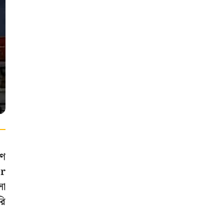
রণ
er
লো
রি