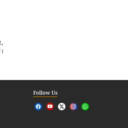
ং,
া।
Follow Us