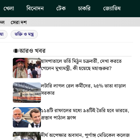
খেলা
বিনোদন
টেক
চাকরি
জ্যোতিষ
ফল
সেরা দশ
য়া
ভক্তি ও মন্ত্র
আরও খবর
হাসপাতালে ভর্তি মিঠুন চক্রবর্তী, দেখা করতে
গেলেন মুখ্যমন্ত্রী, কী হয়েছে মহাগুরুর?
লটারি লাগল রেল কর্মীদের, ২৫% ভাতা বাড়াল
সরকার
১১৪টি রাফালের মধ্যে ৯৪টিই তৈরি হবে ভারতে,
প্রস্তাব পাঠাল ফ্রান্স
দীর্ঘ অপেক্ষার অবসান, পূর্ণাঙ্গ মেডিকেল কলেজ