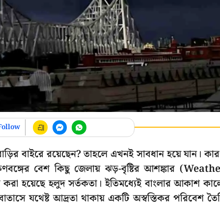
Follow
বাড়ির বাইরে রয়েছেন? তাহলে এখনই সাবধান হয়ে যান। কা
বঙ্গের বেশ কিছু জেলায় ঝড়-বৃষ্টির আশঙ্কার (Weath
করা হয়েছে হলুদ সর্তকতা। ইতিমধ্যেই বাংলার আকাশ কা
বাতাসে যথেষ্ট আদ্রতা থাকায় একটি অস্বস্তিকর পরিবেশ তৈ