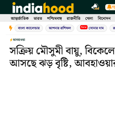
Skip
নত
to
content
আন্তর্জাতিক
ভারত
পশ্চিমবঙ্গ
রাজনীতি
খেলা
বিনোদন
New
বাংলা ক্যালেন্ডার
আপনার রাশিফল
সোনার দাম
র
আবহাওয়া
সক্রিয় মৌসুমী বায়ু, বিকেল
আসছে ঝড় বৃষ্টি, আবহাওয়