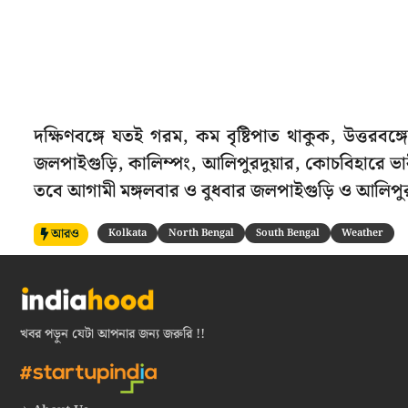
দক্ষিণবঙ্গে যতই গরম, কম বৃষ্টিপাত থাকুক, উত্তরবঙ্
জলপাইগুড়ি, কালিম্পং, আলিপুরদুয়ার, কোচবিহারে ভার
তবে আগামী মঙ্গলবার ও বুধবার জলপাইগুড়ি ও আলিপুরদু
আরও
Kolkata
North Bengal
South Bengal
Weather
খবর পড়ুন যেটা আপনার জন্য জরুরি !!