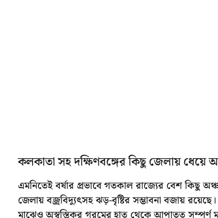
কলকাতা সহ দক্ষিণবঙ্গের কিছু জেলায় ধেয়ে আস
এমনিতেই বর্ষার প্রভাবে গতকাল রাজ্যের বেশ কিছু অঞ্
জেলায় বজ্রবিদ্যুৎসহ ঝড়-বৃষ্টির সম্ভাবনা বজায় রয়েছে। 
মাঝেও অস্বস্তিকর গরমের হাত থেকে আপাতত সম্পূর্ণ মু