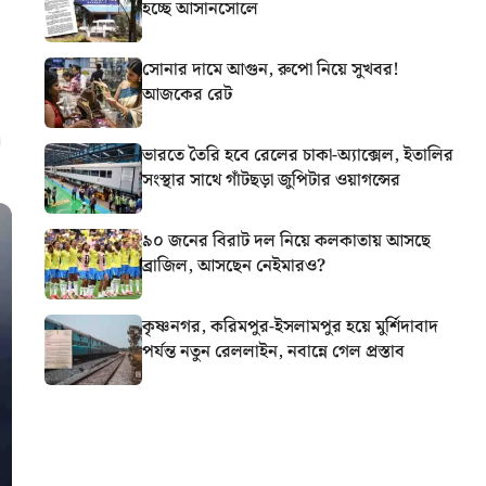
হচ্ছে আসানসোলে
সোনার দামে আগুন, রুপো নিয়ে সুখবর!
আজকের রেট
ভারতে তৈরি হবে রেলের চাকা-অ্যাক্সেল, ইতালির
সংস্থার সাথে গাঁটছড়া জুপিটার ওয়াগন্সের
৯০ জনের বিরাট দল নিয়ে কলকাতায় আসছে
ব্রাজিল, আসছেন নেইমারও?
কৃষ্ণনগর, করিমপুর-ইসলামপুর হয়ে মুর্শিদাবাদ
পর্যন্ত নতুন রেললাইন, নবান্নে গেল প্রস্তাব