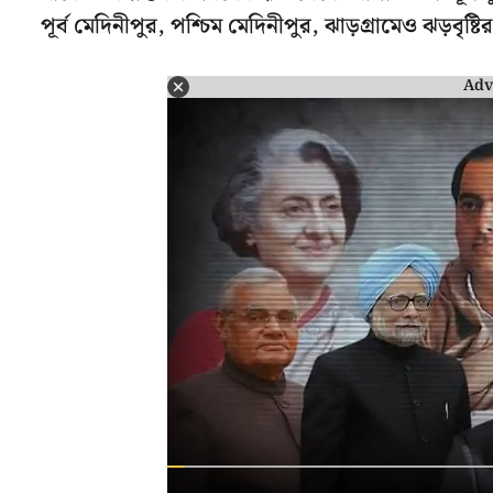
পূর্ব মেদিনীপুর, পশ্চিম মেদিনীপুর, ঝাড়গ্রামেও ঝড়বৃষ্ট
Adv