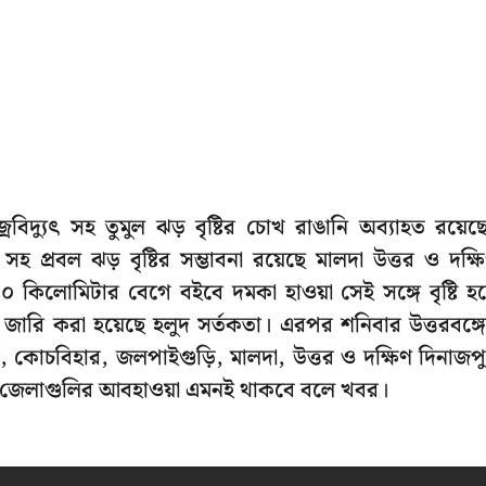
্রবিদ্যুৎ সহ তুমুল ঝড় বৃষ্টির চোখ রাঙানি অব্যাহত রয়েছ
হ প্রবল ঝড় বৃষ্টির সম্ভাবনা রয়েছে মালদা উত্তর ও দক্ষ
৫০ কিলোমিটার বেগে বইবে দমকা হাওয়া সেই সঙ্গে বৃষ্টি হ
 জারি করা হয়েছে হলুদ সর্তকতা। এরপর শনিবার উত্তরবঙ্গ
়ার, কোচবিহার, জলপাইগুড়ি, মালদা, উত্তর ও দক্ষিণ দিনাজপ
গের জেলাগুলির আবহাওয়া এমনই থাকবে বলে খবর।