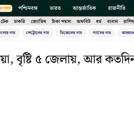
পশ্চিমবঙ্গ
ভারত
আন্তর্জাতিক
রাজনীতি
ুন খবর
টেক
চাকরি
জ্যোতিষ
টাকা পয়সা
অফবিট
ধর্ম
ব্যবসা
রাশি
ুপোর দাম
পেট্রোলের দাম
ডিজেলের দাম
গ্যাসের দাম
আবহাও
া, বৃষ্টি ৫ জেলায়, আর কতদি