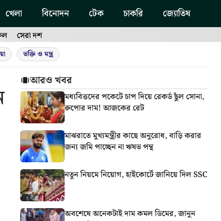
খেলা
বিনোদন
টেক
চাকরি
জ্যোতিষ
ফল
সেরা দশ
য়া
ভক্তি ও মন্ত্র
আরও খবর
ন
মধ্যবিত্তদের পকেটে চাপ দিয়ে রেকর্ড ছুঁল সোনা,
রুপোর দাম! আজকের রেট
মাঝরাতে মুখ্যমন্ত্রীর কাছে অনুরোধ, বাড়ি করার
জন্য জমি পাচ্ছেন না ঋষভ পন্থ
নতুন নিয়মে নিয়োগ, হাইকোর্টে জানিয়ে দিল SSC
অবশেষে অনেকটাই দাম কমল ডিমের, জানুন