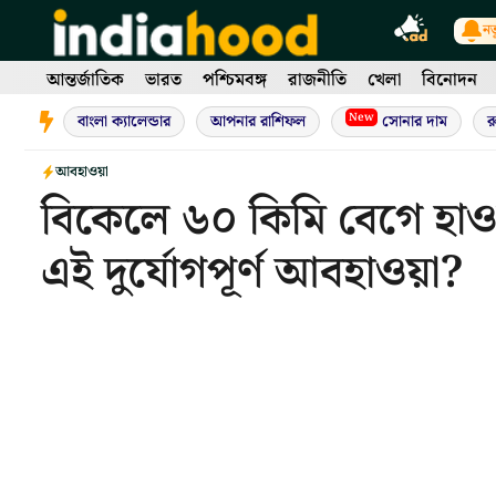
Skip
নত
to
content
আন্তর্জাতিক
ভারত
পশ্চিমবঙ্গ
রাজনীতি
খেলা
বিনোদন
New
বাংলা ক্যালেন্ডার
আপনার রাশিফল
সোনার দাম
র
আবহাওয়া
বিকেলে ৬০ কিমি বেগে হাওয়
এই দুর্যোগপূর্ণ আবহাওয়া?