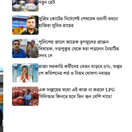
নতুন রেট
সুপ্রিম কোর্টের নির্দেশেই শেষমেষ ভবানী ভবনে
হাজিরা সুমিত রায়ের
পুলিশের জালে আরেক তৃণমূলের প্রাক্তন
বিধায়ক, দত্তপুকুর থেকে ধরা পড়লেন নৈহাটির
সনৎ দে
রাজ্য সরকারি কর্মীদের বেতন বাড়বে ৫%, সপ্তম
পে কমিশনের শর্ত ও নিয়ম ঘোষণা নবান্নর
এক সপ্তাহের মধ্যে এই কাজ না করলে LPG
সিলিন্ডার কিনতে হবে তিন গুন বেশি দামে!