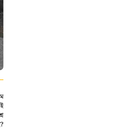
মে
েই
্ন
ে?