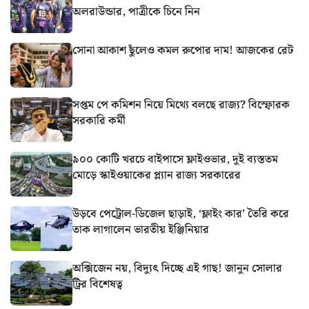
অলরাউন্ডার, পাত্রীকে চিনে নিন
সোনা আকাশ ছুঁলেও কমল রুপোর দাম! আজকের রেট
সপ্তম পে কমিশন নিয়ে মিথ্যে বলছে রাজ্য? বিস্ফোরক
সরকারি কর্মী
৯০০ কোটি খরচে বাইপাসে ফ্লাইওভার, দুই ব্যস্ততম
মোড়ে স্কাইওয়াকের প্ল্যান রাজ্য সরকারের
উড়বে পেট্রোল-ডিজেল ছাড়াই, ‘ফ্লাইং কার’ তৈরি করে
তাক লাগালেন ভারতীয় ইঞ্জিনিয়ার
অক্সিজেন নয়, বিদ্যুৎ দিচ্ছে এই গাছ! জানুন সোলার
ট্রির বিশেষত্ব