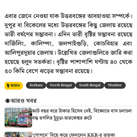
এবার জেনে নেওয়া যাক উত্তরবঙ্গের আবহাওয়া সম্পর্কে।
দুপুর বা বিকেলের মধ্যে উত্তরবঙ্গের কিছু জেলায় রয়েছে
ভারী বর্ষণের সম্ভাবনা। এদিন ভারী বৃষ্টির সম্ভাবনা রয়েছে
দার্জিলিং, কালিম্পং, জলপাইগুড়ি, কোচবিহার এবং
আলিপুরদুয়ার জেলায়। উল্লেখিত জেলাগুলিতে জারি করা
হয়েছে হলুদ সতর্কতা। বৃষ্টির পাশাপাশি ঘণ্টায় ৪০ থেকে
৫০ কিমি বেগে ঝড়ের সম্ভাবনা রয়েছে।
আরও
Kolkata
North Bengal
South Bengal
Weather
আরও খবর
আট বছর ধরে টাকার হিসেব নেই, বিক্ষোভে বাস চলাচল
বন্ধ হুগলির চুঁচুড়া-তারকেশ্বর রুটে
‘গোপনে’ বিয়ে করে ফেললেন KKR-র তারকা