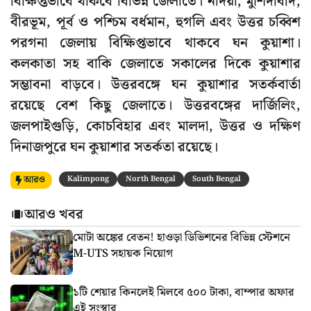
বিক্ষিপ্তভাবে থাকবে বিভিন্ন জেলাতে। নদিয়া, মুর্শিদাবাদ,
বীরভূম, পূর্ব ও পশ্চিম বর্ধমান, হুগলি এবং উত্তর চব্বিশ
পরগনা জেলায় বিক্ষিপ্তভাবে থাকবে ঘন কুয়াশা।
কলকাতা সহ বাকি জেলাতে সকালের দিকে কুয়াশার
সম্ভাবনা বাড়বে। উত্তরবঙ্গে ঘন কুয়াশার সতর্কবার্তা
রয়েছে বেশ কিছু জেলাতে। উত্তরবঙ্গের দার্জিলিং,
জলপাইগুড়ি, কোচবিহার এবং মালদা, উত্তর ও দক্ষিণ
দিনাজপুরে ঘন কুয়াশার সতর্কতা রয়েছে।
আরও
Kalimpong
North Bengal
South Bengal
আরও খবর
মোটা অঙ্কের বেতন! হাওড়া ডিভিশনের বিভিন্ন স্টেশনে
M-UTS সহায়ক নিয়োগ
১টি শেয়ার কিনলেই মিলবে ৫০০ টাকা, বাম্পার অফার
এই সংস্থার