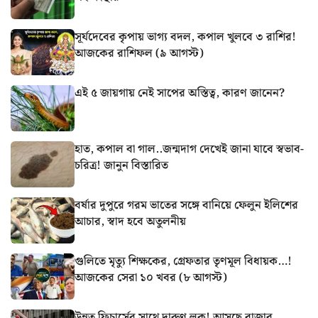
সূর্যদেবের কৃপায় ভাগ্য বদল, কপাল খুলবে ৩ রাশির!
আজকের রাশিফল (৯ আগস্ট)
এই ৫ জায়গায় নেই সাপের অস্তিত্ব, কারণ জানেন?
হাত, কপাল বা গাল..জন্মদাগ দেখেই জানা যাবে স্বভাব-
চরিত্র! জানুন বিস্তারিত
বর্ষার দুপুরে গরম ভাতের সঙ্গে বানিয়ে ফেলুন ইলিশের
আচার, স্বাদ হবে অতুলনীয়
গুলিতে মৃত্যু শিক্ষকের, গ্রেফতার তৃণমূল বিধায়ক…!
আজকের সেরা ১০ খবর (৮ আগস্ট)
উন্নত ফিচার্সের সাথে দারুণ লুক! আসছে বাজার