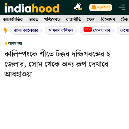
Skip
নতুন খবর
to
আন্তর্জাতিক
ভারত
পশ্চিমবঙ্গ
রাজনীতি
খেলা
বিনোদন
টেক
content
New
বাংলা ক্যালেন্ডার
আপনার রাশিফল
সোনার দাম
রুপো
আবহাওয়া
কালিম্পংকে শীতে টক্কর দক্ষিণবঙ্গের ২
জেলার, সোম থেকে অন্য রূপ দেখাবে
আবহাওয়া