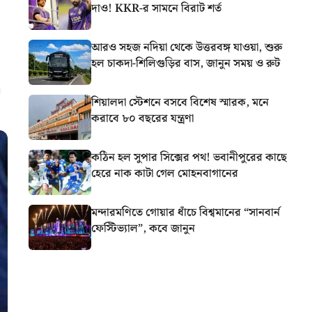
দাও! KKR-র সামনে বিরাট শর্ত
আরও সহজ নদিয়া থেকে উত্তরবঙ্গ যাওয়া, শুরু
হল চাকদা-শিলিগুড়ির বাস, জানুন সময় ও রুট
শিয়ালদা স্টেশনে বসবে বিশেষ স্মারক, মনে
করাবে ৮০ বছরের যন্ত্রণা
কঠিন হল সুপার সিক্সের পথ! ভবানীপুরের কাছে
হেরে নাক কাটা গেল মোহনবাগানের
মন্দারমণিতে গোয়ার ধাঁচে বিশ্বমানের “সানবার্ন
ফেস্টিভ্যাল”, কবে জানুন