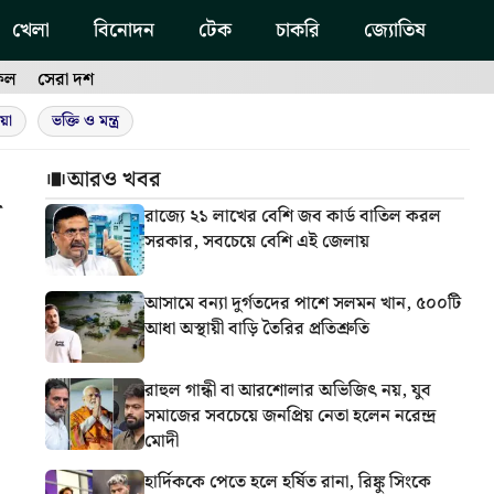
খেলা
বিনোদন
টেক
চাকরি
জ্যোতিষ
ফল
সেরা দশ
য়া
ভক্তি ও মন্ত্র
আরও খবর
দ
রাজ্যে ২১ লাখের বেশি জব কার্ড বাতিল করল
সরকার, সবচেয়ে বেশি এই জেলায়
আসামে বন্যা দুর্গতদের পাশে সলমন খান, ৫০০টি
আধা অস্থায়ী বাড়ি তৈরির প্রতিশ্রুতি
রাহুল গান্ধী বা আরশোলার অভিজিৎ নয়, যুব
সমাজের সবচেয়ে জনপ্রিয় নেতা হলেন নরেন্দ্র
মোদী
হার্দিককে পেতে হলে হর্ষিত রানা, রিঙ্কু সিংকে