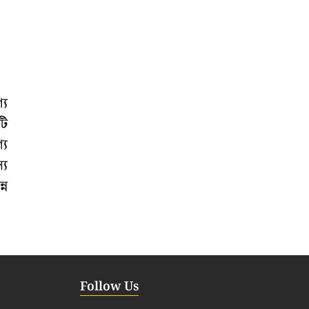
্য
টি
্য
্য
্ন
Follow Us