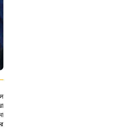
াল
য়া
না
ার