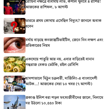
রোহিনী নক্ষত্রে ব্যবসায় লাভ, কপাল খুলবে ৪ রাশির!
আজকের রাশিফল, ৮ আগস্ট
ভারতে প্রথম কোথায় এসেছিল বিদ্যুৎ? জানলে অবাক
হবেন
বর্ষায় বাড়ছে কনজাঙ্কটিভাইটিস, জেনে নিন লক্ষণ এবং
প্রতিকারের নিয়ম
একঘেয়ে পাতুরি আর নয়, এবার বাড়িতেই বানান
গন্ধরাজ বেকড ভেটকি, রইল রেসিপি
হাসপাতালে মিঠুন চক্রবর্তী, দার্জিলিং-এ বাংলাদেশী
আটক…! আজকের সেরা ১০ খবর (৭ আগস্ট)
প্রকাণ্ড ইলিশ ধরা পড়ল মৎস্যজীবীদের জালে, নিলামে
দর উঠলো ১০,৫৫০ টাকা