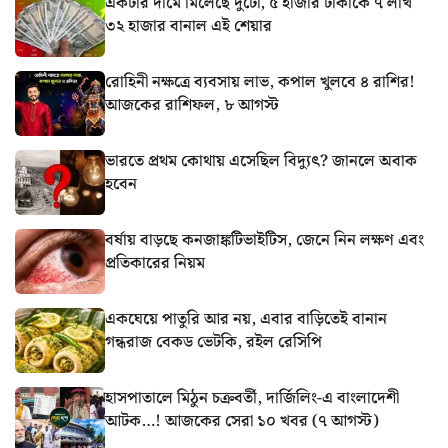
একটার দামে মিলেছে দুটো, ৫ হাজার টাকাকে ৭ লাখ
৩২ হাজার বানাল এই শেয়ার
রোহিনী নক্ষত্রে ব্যবসায় লাভ, কপাল খুলবে ৪ রাশির!
আজকের রাশিফল, ৮ আগস্ট
ভারতে প্রথম কোথায় এসেছিল বিদ্যুৎ? জানলে অবাক
হবেন
বর্ষায় বাড়ছে কনজাঙ্কটিভাইটিস, জেনে নিন লক্ষণ এবং
প্রতিকারের নিয়ম
একঘেয়ে পাতুরি আর নয়, এবার বাড়িতেই বানান
গন্ধরাজ বেকড ভেটকি, রইল রেসিপি
হাসপাতালে মিঠুন চক্রবর্তী, দার্জিলিং-এ বাংলাদেশী
আটক…! আজকের সেরা ১০ খবর (৭ আগস্ট)