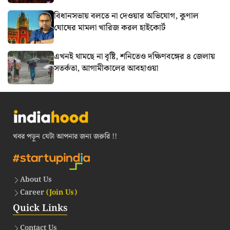
বিধানসভায় বলতে না দেওয়ার অভিযোগ, কুণাল
ঘোষের মামলা খারিজ করল হাইকোর্ট
এখনই থামছে না বৃষ্টি, শনিতেও দক্ষিণবঙ্গের ৪ জেলায়
সতর্কতা, আগামীকালের আবহাওয়া
খবর পড়ুন যেটা আপনার জন্য জরুরি !!
About Us
Career
(Join Us)
Quick Links
Contact Us