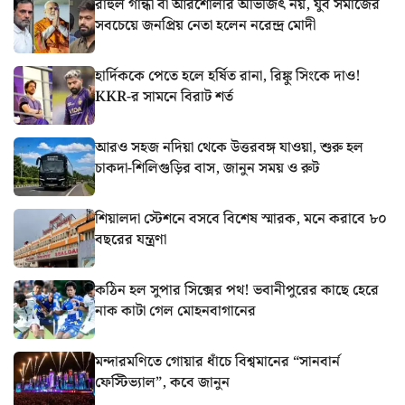
রাহুল গান্ধী বা আরশোলার অভিজিৎ নয়, যুব সমাজের
সবচেয়ে জনপ্রিয় নেতা হলেন নরেন্দ্র মোদী
হার্দিককে পেতে হলে হর্ষিত রানা, রিঙ্কু সিংকে দাও!
KKR-র সামনে বিরাট শর্ত
আরও সহজ নদিয়া থেকে উত্তরবঙ্গ যাওয়া, শুরু হল
চাকদা-শিলিগুড়ির বাস, জানুন সময় ও রুট
শিয়ালদা স্টেশনে বসবে বিশেষ স্মারক, মনে করাবে ৮০
বছরের যন্ত্রণা
কঠিন হল সুপার সিক্সের পথ! ভবানীপুরের কাছে হেরে
নাক কাটা গেল মোহনবাগানের
মন্দারমণিতে গোয়ার ধাঁচে বিশ্বমানের “সানবার্ন
ফেস্টিভ্যাল”, কবে জানুন