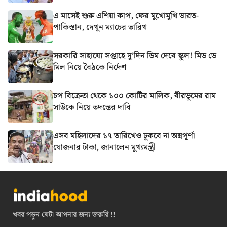
এ মাসেই শুরু এশিয়া কাপ, ফের মুখোমুখি ভারত-
পাকিস্তান, দেখুন ম্যাচের তারিখ
সরকারি সাহায্যে সপ্তাহে দু’দিন ডিম দেবে স্কুল! মিড ডে
মিল নিয়ে বৈঠকে নির্দেশ
চপ বিক্রেতা থেকে ১০০ কোটির মালিক, বীরভূমের রাম
সাউকে নিয়ে তদন্তের দাবি
এসব মহিলাদের ১৭ তারিখেও ঢুকবে না অন্নপূর্ণা
যোজনার টাকা, জানালেন মুখ্যমন্ত্রী
খবর পড়ুন যেটা আপনার জন্য জরুরি !!