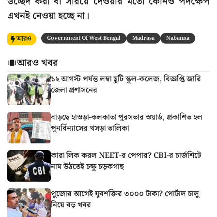
উচ্ছেদ করা বা সরিয়ে দেওয়ার মতো কোনও পদক্ষেপ
এখনই নেওয়া হচ্ছে না।
আরও
Government Of West Bengal
Madrasa
Nabanna
আরও খবর
১২ আগস্ট পর্যন্ত লম্বা ছুটি স্কুল-কলেজ, বিজ্ঞপ্তি জারি
জেলা প্রশাসনের
বাড়ছে হাওড়া-কলকাতা পুরসভার ওয়ার্ড, প্রকাশিত হল
পুনর্বিন্যাসের খসড়া তালিকা
কারা লিক করল NEET-র পেপার? CBI-র চার্জশিটে
নাম উঠতেই চক্ষু চড়কগাছ
পুজোর আগেই যুবশক্তির ৩০০০ টাকা? পোর্টাল চালু
নিয়ে বড় খবর