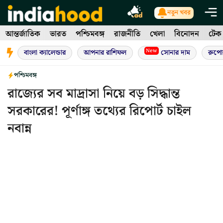
Skip
নতুন খবর
to
আন্তর্জাতিক
ভারত
পশ্চিমবঙ্গ
রাজনীতি
খেলা
বিনোদন
টেক
content
New
বাংলা ক্যালেন্ডার
আপনার রাশিফল
সোনার দাম
রুপো
পশ্চিমবঙ্গ
রাজ্যের সব মাদ্রাসা নিয়ে বড় সিদ্ধান্ত
সরকারের! পূর্ণাঙ্গ তথ্যের রিপোর্ট চাইল
নবান্ন