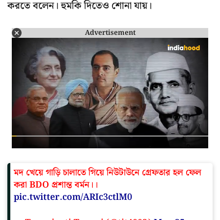
করতে বলেন। হুমকি দিতেও শোনা যায়।
Advertisement
মদ খেয়ে গাড়ি চালাতে গিয়ে নিউটাউনে গ্রেফতার হল ফেল
করা BDO প্রশান্ত বর্মন।।
pic.twitter.com/ARIc3ctlM0