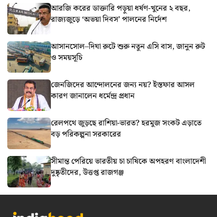
আরজি করের ডাক্তারি পড়ুয়া ধর্ষণ-খুনের ২ বছর,
রাজ্যজুড়ে ‘অভয়া দিবস’ পালনের নির্দেশ
আসানসোল–দিঘা রুটে শুরু নতুন এসি বাস, জানুন রুট
ও সময়সূচি
জেনজিদের আন্দোলনের জন্য নয়? ইস্তফার আসল
কারণ জানালেন ধর্মেন্দ্র প্রধান
রেলপথে জুড়ছে রাশিয়া-ভারত? হরমুজ সংকট এড়াতে
বড় পরিকল্পনা সরকারের
সীমান্ত পেরিয়ে ভারতীয় চা চাষিকে অপহরণ বাংলাদেশী
দুষ্কৃতীদের, উত্তপ্ত রাজগঞ্জ