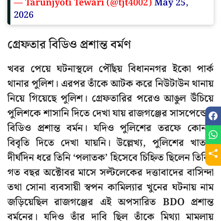
— Tarunjyoti Tewari (@tjt4002)
May 25,
2026
গ্রেফতার বিডিও প্রশান্ত বর্মণ
খবর পেয়ে ঘটনাস্থলে পৌঁছয় বিধাননগর ইকো পার্ক
থানার পুলিশ। এরপর তাঁকে আটক করে নিউটাউন থানায়
নিয়ে গিয়েছে পুলিশ। গ্রেফতারির পরেও আঙুল উঁচিয়ে
পুলিশকে শাসানি দিতে দেখা যায় রাজগঞ্জের সাসপেন্ডেড
বিডিও প্রশান্ত বর্মন। যদিও পুলিশের তরফে কোনও
বিবৃতি দিতে দেখা যায়নি। উল্লেখ্য, পুলিশের খাতায়
দীর্ঘদিন ধরে তিনি ‘পলাতক’ হিসেবে চিহ্নিত ছিলেন তিনি।
গত বছর অক্টোবর মাসে সল্টলেকের দত্তাবাদের বাসিন্দা
তথা সোনা ব্যবসায়ী স্বপন কামিল্যার খুনের ঘটনায় নাম
জড়িয়েছিল রাজগঞ্জের এই অপসারিত BDO প্রশান্ত
বর্মনের। যদিও তাঁর দাবি ছিল তাঁকে মিথ্যা মামলায়