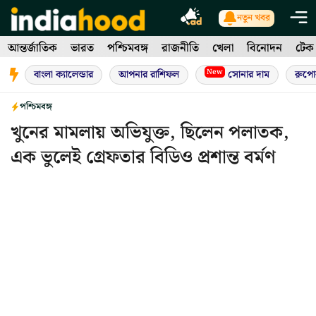
Skip
নতুন খবর
to
আন্তর্জাতিক
ভারত
পশ্চিমবঙ্গ
রাজনীতি
খেলা
বিনোদন
টেক
content
New
বাংলা ক্যালেন্ডার
আপনার রাশিফল
সোনার দাম
রুপো
পশ্চিমবঙ্গ
খুনের মামলায় অভিযুক্ত, ছিলেন পলাতক,
এক ভুলেই গ্রেফতার বিডিও প্রশান্ত বর্মণ