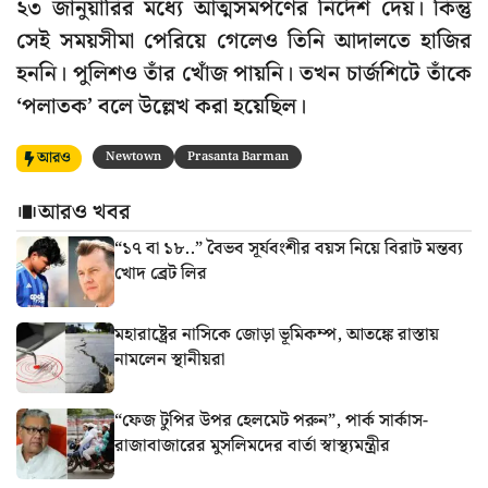
২৩ জানুয়ারির মধ্যে আত্মসমর্পণের নির্দেশ দেয়। কিন্তু
সেই সময়সীমা পেরিয়ে গেলেও তিনি আদালতে হাজির
হননি। পুলিশও তাঁর খোঁজ পায়নি। তখন চার্জশিটে তাঁকে
‘পলাতক’ বলে উল্লেখ করা হয়েছিল।
আরও
Newtown
Prasanta Barman
আরও খবর
“১৭ বা ১৮..” বৈভব সূর্যবংশীর বয়স নিয়ে বিরাট মন্তব্য
খোদ ব্রেট লির
মহারাষ্ট্রের নাসিকে জোড়া ভূমিকম্প, আতঙ্কে রাস্তায়
নামলেন স্থানীয়রা
“ফেজ টুপির উপর হেলমেট পরুন”, পার্ক সার্কাস-
রাজাবাজারের মুসলিমদের বার্তা স্বাস্থ্যমন্ত্রীর