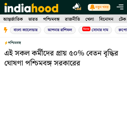
Skip
নতুন খবর
to
আন্তর্জাতিক
ভারত
পশ্চিমবঙ্গ
রাজনীতি
খেলা
বিনোদন
টেক
content
New
বাংলা ক্যালেন্ডার
আপনার রাশিফল
সোনার দাম
রুপো
পশ্চিমবঙ্গ
এই সকল কর্মীদের প্রায় ৫০% বেতন বৃদ্ধির
ঘোষণা পশ্চিমবঙ্গ সরকারের