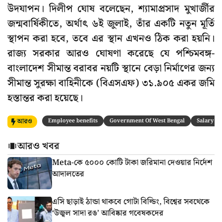
উদযাপন। দিলীপ ঘোষ বলেছেন, শ্যামাপ্রসাদ মুখার্জীর
জন্মবার্ষিকীতে, অর্থাৎ ৬ই জুলাই, তাঁর একটি নতুন মূর্তি
স্থাপন করা হবে, তবে এর স্থান এখনও ঠিক করা হয়নি।
রাজ্য সরকার আরও ঘোষণা করেছে যে পশ্চিমবঙ্গ-
বাংলাদেশ সীমান্ত বরাবর নয়টি স্থানে বেড়া নির্মাণের জন্য
সীমান্ত সুরক্ষা বাহিনীকে (বিএসএফ) ৩১.৯০৫ একর জমি
হস্তান্তর করা হয়েছে।
আরও
Employee benefits
Government Of West Bengal
Salary
আরও খবর
Meta-কে ৫০০০ কোটি টাকা জরিমানা দেওয়ার নির্দেশ
আদালতের
এসি ছাড়াই ঠান্ডা থাকবে গোটা বিল্ডিং, বিশ্বের সবথেকে
‘উজ্বল সাদা রঙ’ আবিষ্কার গবেষকদের