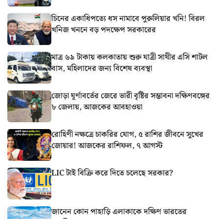
চিনের একাধিপত্যে ধস নামাবে পুরুলিয়ার খনি! বিরল
খনিজ খননে বড় পদক্ষেপ সরকারের
মাত্র ৬৯ টাকায় কলকাতায় শুরু যাত্রী সাথীর এসি শাটল
বাস, মহিলাদের জন্য বিশেষ ব্যবস্থা
জোড়া ঘূর্ণাবর্তের জেরে ভারী বৃষ্টির সম্ভাবনা দক্ষিণবঙ্গের
৮ জেলায়, আজকের আবহাওয়া
রোহিণী নক্ষত্রে চাকরির যোগ, ৫ রাশির জীবনে সুখের
জোয়ার! আজকের রাশিফল, ৭ আগস্ট
LIC টাই বিক্রি করে দিতে চলেছে সরকার?
জানেন কোন পাহাড়ি এলাকাকে দক্ষিণ ভারতের