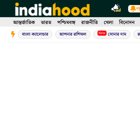
Skip
নত
to
content
আন্তর্জাতিক
ভারত
পশ্চিমবঙ্গ
রাজনীতি
খেলা
বিনোদন
New
বাংলা ক্যালেন্ডার
আপনার রাশিফল
সোনার দাম
র