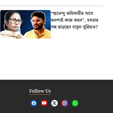
“শুভেন্দু অধিকারীর সাথে
অবশ্যই কাজ করব”, মমতার
সঙ্গ ছাড়ছেন বাবুল সুপ্রিয়ও?
Follow Us