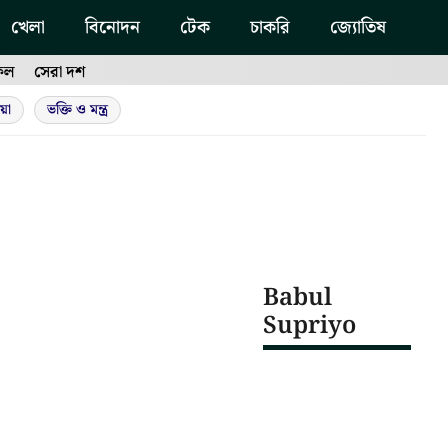
খেলা
বিনোদন
টেক
চাকরি
জ্যোতিষ
ফল
সেরা দশ
য়া
ভক্তি ও মন্ত্র
Babul
Supriyo