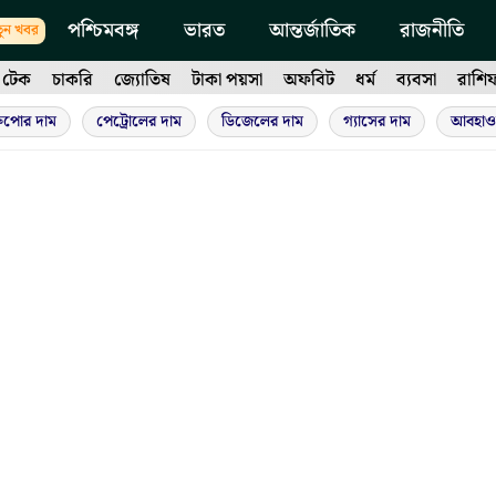
পশ্চিমবঙ্গ
ভারত
আন্তর্জাতিক
রাজনীতি
ুন খবর
টেক
চাকরি
জ্যোতিষ
টাকা পয়সা
অফবিট
ধর্ম
ব্যবসা
রাশি
ুপোর দাম
পেট্রোলের দাম
ডিজেলের দাম
গ্যাসের দাম
আবহাও