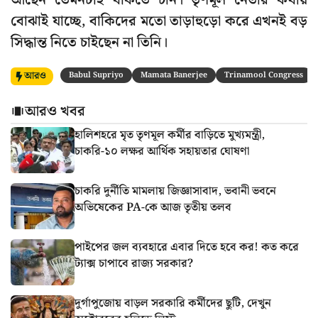
আছেন তেমনটাই থাকতে চান। তৃণমূল নেতার কথায়
বোঝাই যাচ্ছে, বাকিদের মতো তাড়াহুড়ো করে এখনই বড়
সিদ্ধান্ত নিতে চাইছেন না তিনি।
আরও
Babul Supriyo
Mamata Banerjee
Trinamool Congress
আরও খবর
হালিশহরে মৃত তৃণমূল কর্মীর বাড়িতে মুখ্যমন্ত্রী,
চাকরি-১০ লক্ষর আর্থিক সহায়তার ঘোষণা
চাকরি দুর্নীতি মামলায় জিজ্ঞাসাবাদ, ভবানী ভবনে
অভিষেকের PA-কে আজ তৃতীয় তলব
পাইপের জল ব্যবহারে এবার দিতে হবে কর! কত করে
ট্যাক্স চাপাবে রাজ্য সরকার?
দুর্গাপুজোয় বাড়ল সরকারি কর্মীদের ছুটি, দেখুন