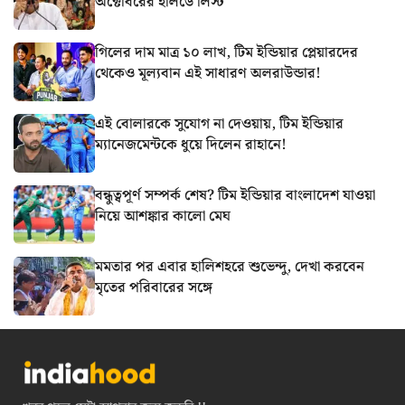
অক্টোবরের হলিডে লিস্ট
গিলের দাম মাত্র ১০ লাখ, টিম ইন্ডিয়ার প্লেয়ারদের
থেকেও মূল্যবান এই সাধারণ অলরাউন্ডার!
এই বোলারকে সুযোগ না দেওয়ায়, টিম ইন্ডিয়ার
ম্যানেজমেন্টকে ধুয়ে দিলেন রাহানে!
বন্ধুত্বপূর্ণ সম্পর্ক শেষ? টিম ইন্ডিয়ার বাংলাদেশ যাওয়া
নিয়ে আশঙ্কার কালো মেঘ
মমতার পর এবার হালিশহরে শুভেন্দু, দেখা করবেন
মৃতের পরিবারের সঙ্গে