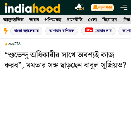
Skip
নতুন খবর
to
আন্তর্জাতিক
ভারত
পশ্চিমবঙ্গ
রাজনীতি
খেলা
বিনোদন
টেক
content
New
বাংলা ক্যালেন্ডার
আপনার রাশিফল
সোনার দাম
রুপো
রাজনীতি
“শুভেন্দু অধিকারীর সাথে অবশ্যই কাজ
করব”, মমতার সঙ্গ ছাড়ছেন বাবুল সুপ্রিয়ও?