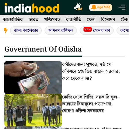
Skip
নতুন খবর
to
আন্তর্জাতিক
ভারত
পশ্চিমবঙ্গ
রাজনীতি
খেলা
বিনোদন
টেক
content
New
বাংলা ক্যালেন্ডার
আপনার রাশিফল
সোনার দাম
রুপো
Government Of Odisha
কর্মীদের জন্য সুখবর, ষষ্ঠ পে
কমিশনে ৫% ডিএ বাড়াল সরকার,
কবে থেকে লাগু?
কেজি থেকে পিজি, সরকারি স্কুল-
কলেজে বিনামূল্যে পড়াশোনা,
ঘোষণা ওড়িশা সরকারের