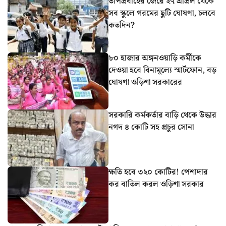
তাপপ্রবাহের জেরে ২৭ এপ্রিল থেকে
সব স্কুলে গরমের ছুটি ঘোষণা, চলবে
কতদিন?
৮০ হাজার অঙ্গনওয়াড়ি কর্মীকে
দেওয়া হবে বিনামূল্যে স্মার্টফোন, বড়
ঘোষণা ওড়িশা সরকারের
সরকারি কর্মকর্তার বাড়ি থেকে উদ্ধার
নগদ ৪ কোটি সহ প্রচুর সোনা
ক্ষতি হবে ৩২০ কোটির! পেশাদার
কর বাতিল করল ওড়িশা সরকার