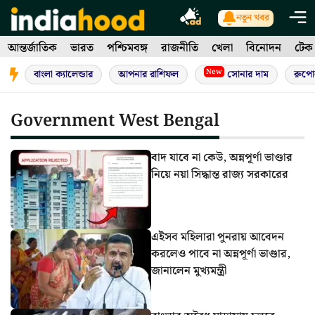
Skip
নতুন খবর
to
আন্তর্জাতিক
ভারত
পশ্চিমবঙ্গ
রাজনীতি
খেলা
বিনোদন
টেক
content
New
বাংলা ক্যালেন্ডার
আপনার রাশিফল
সোনার দাম
রুপো
Government West Bengal
বাদ যাবে না কেউ, অন্নপূর্ণা ভাণ্ডার
নিয়ে নয়া সিদ্ধান্ত রাজ্য সরকারের
এইসব মহিলারা পুনরায় আবেদন
করলেও পাবে না অন্নপূর্ণা ভাণ্ডার,
জানালেন মুখ্যমন্ত্রী