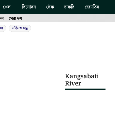
খেলা
বিনোদন
টেক
চাকরি
জ্যোতিষ
ফল
সেরা দশ
য়া
ভক্তি ও মন্ত্র
Kangsabati
River