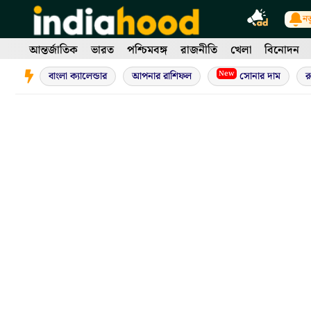
Skip
নত
to
content
আন্তর্জাতিক
ভারত
পশ্চিমবঙ্গ
রাজনীতি
খেলা
বিনোদন
New
বাংলা ক্যালেন্ডার
আপনার রাশিফল
সোনার দাম
র