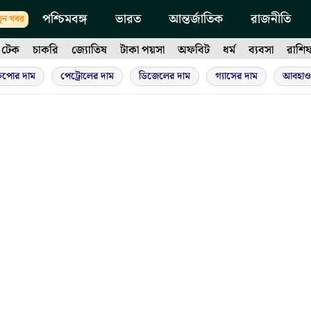
পশ্চিমবঙ্গ
ভারত
আন্তর্জাতিক
রাজনীতি
ুন খবর
টেক
চাকরি
জ্যোতিষ
টাকা পয়সা
অফবিট
ধর্ম
ব্যবসা
রাশি
ুপোর দাম
পেট্রোলের দাম
ডিজেলের দাম
গ্যাসের দাম
আবহাও