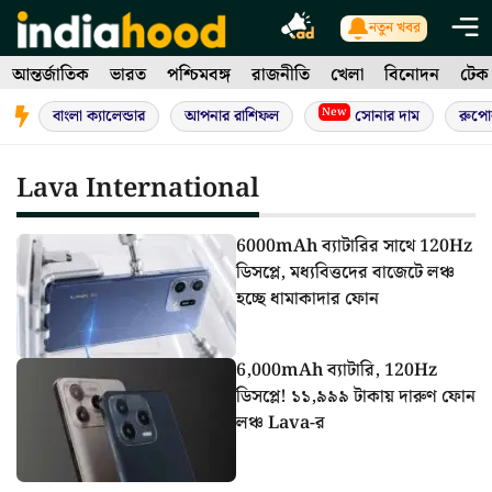
Skip
নতুন খবর
to
আন্তর্জাতিক
ভারত
পশ্চিমবঙ্গ
রাজনীতি
খেলা
বিনোদন
টেক
content
New
বাংলা ক্যালেন্ডার
আপনার রাশিফল
সোনার দাম
রুপো
Lava International
6000mAh ব্যাটারির সাথে 120Hz
ডিসপ্লে, মধ্যবিত্তদের বাজেটে লঞ্চ
হচ্ছে ধামাকাদার ফোন
6,000mAh ব্যাটারি, 120Hz
ডিসপ্লে! ১১,৯৯৯ টাকায় দারুণ ফোন
লঞ্চ Lava-র