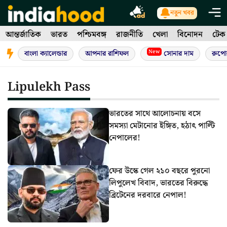
Skip
নতুন খবর
to
আন্তর্জাতিক
ভারত
পশ্চিমবঙ্গ
রাজনীতি
খেলা
বিনোদন
টেক
content
New
বাংলা ক্যালেন্ডার
আপনার রাশিফল
সোনার দাম
রুপো
Lipulekh Pass
ভারতের সাথে আলোচনায় বসে
সমস্যা মেটানোর ইঙ্গিত, হঠাৎ পাল্টি
নেপালের!
ফের উস্কে গেল ২১০ বছরে পুরনো
লিপুলেখ বিবাদ, ভারতের বিরুদ্ধে
ব্রিটেনের দরবারে নেপাল!