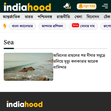
Skip
নতুন খবর
to
আন্তর্জাতিক
ভারত
পশ্চিমবঙ্গ
রাজনীতি
খেলা
বিনোদন
টেক
content
New
বাংলা ক্যালেন্ডার
আপনার রাশিফল
সোনার দাম
রুপো
Sea
অভিনেতা রাহুলের পর দীঘার সমুদ্রে
তলিয়ে মৃত্যু কলকাতার আরেক
বাসিন্দার