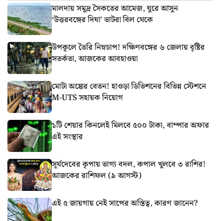
মালদায় সমুদ্র সৈকতের আমেজ, ঘুরে আসুন
‘উত্তরবঙ্গের দিঘা’ ভাটরা বিল থেকে
উপকূলে তৈরি নিম্নচাপ! দক্ষিণবঙ্গের ৬ জেলায় বৃষ্টির
সতর্কতা, আজকের আবহাওয়া
মোটা অঙ্কের বেতন! হাওড়া ডিভিশনের বিভিন্ন স্টেশনে
M-UTS সহায়ক নিয়োগ
১টি শেয়ার কিনলেই মিলবে ৫০০ টাকা, বাম্পার অফার
এই সংস্থার
সূর্যদেবের কৃপায় ভাগ্য বদল, কপাল খুলবে ৩ রাশির!
আজকের রাশিফল (৯ আগস্ট)
এই ৫ জায়গায় নেই সাপের অস্তিত্ব, কারণ জানেন?