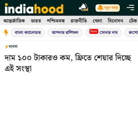
Skip
নতুন খবর
to
আন্তর্জাতিক
ভারত
পশ্চিমবঙ্গ
রাজনীতি
খেলা
বিনোদন
টেক
content
New
বাংলা ক্যালেন্ডার
আপনার রাশিফল
সোনার দাম
রুপো
ব্যবসা
দাম ১০০ টাকারও কম, ফ্রিতে শেয়ার দিচ্ছে
এই সংস্থা