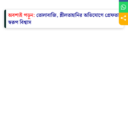
অবশ্যই পড়ুন:
তোলাবাজি, শ্লীলতাহানির অভিযোগে গ্রেফতার
স্বরূপ বিশ্বাস