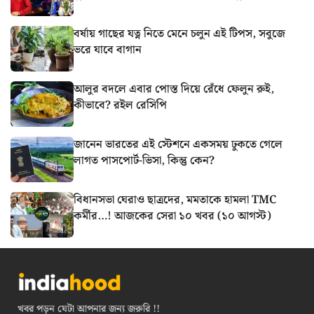
বর্ষায় গাছের যত্ন নিতে মেনে চলুন এই টিপস, সবুজে
ভরে যাবে বাগান
আলুর বদলে এবার পোস্ত দিয়ে রেঁধে ফেলুন রুই,
কীভাবে? রইল রেসিপি
জানেন ভারতের এই স্টেশনে একসময় ঢুকতে গেলে
লাগত পাসপোর্ট-ভিসা, কিন্তু কেন?
বিধানসভা ঘেরাও ছাত্রদের, মমতাকে হামলা TMC
কর্মীর…! আজকের সেরা ১০ খবর (১০ আগস্ট)
খবর পড়ুন যেটা আপনার জন্য জরুরি !!