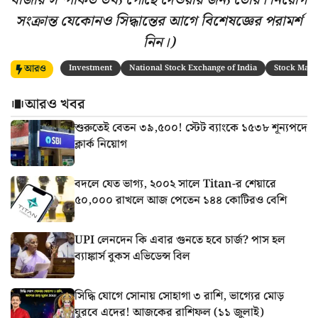
বাজার সম্পর্কিত তথ্য পৌঁছে দেওয়ার জন্য তৈরি। নিয়োগ
সংক্রান্ত যেকোনও সিদ্ধান্তের আগে বিশেষজ্ঞের পরামর্শ
নিন।)
আরও
Investment
National Stock Exchange of India
Stock Mark
আরও খবর
শুরুতেই বেতন ৩৯,৫০০! স্টেট ব্যাংকে ১৫৩৮ শূন্যপদে
ক্লার্ক নিয়োগ
বদলে যেত ভাগ্য, ২০০২ সালে Titan-র শেয়ারে
৫০,০০০ রাখলে আজ পেতেন ১৪৪ কোটিরও বেশি
UPI লেনদেন কি এবার গুনতে হবে চার্জ? পাস হল
ব্যাঙ্কার্স বুকস এভিডেন্স বিল
সিদ্ধি যোগে সোনায় সোহাগা ৩ রাশি, ভাগ্যের মোড়
ঘুরবে এদের! আজকের রাশিফল (১১ জুলাই)