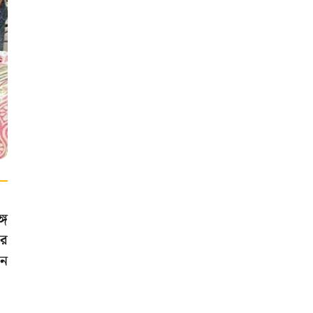
গে
ের
খন