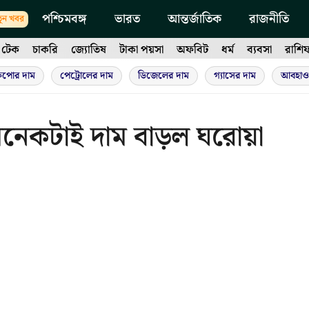
পশ্চিমবঙ্গ
ভারত
আন্তর্জাতিক
রাজনীতি
ুন খবর
টেক
চাকরি
জ্যোতিষ
টাকা পয়সা
অফবিট
ধর্ম
ব্যবসা
রাশি
ুপোর দাম
পেট্রোলের দাম
ডিজেলের দাম
গ্যাসের দাম
আবহাও
, অনেকটাই দাম বাড়ল ঘরোয়া