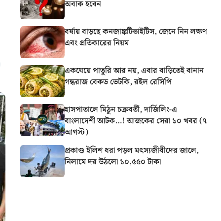
অবাক হবেন
বর্ষায় বাড়ছে কনজাঙ্কটিভাইটিস, জেনে নিন লক্ষণ
এবং প্রতিকারের নিয়ম
একঘেয়ে পাতুরি আর নয়, এবার বাড়িতেই বানান
গন্ধরাজ বেকড ভেটকি, রইল রেসিপি
হাসপাতালে মিঠুন চক্রবর্তী, দার্জিলিং-এ
বাংলাদেশী আটক…! আজকের সেরা ১০ খবর (৭
আগস্ট)
প্রকাণ্ড ইলিশ ধরা পড়ল মৎস্যজীবীদের জালে,
নিলামে দর উঠলো ১০,৫৫০ টাকা