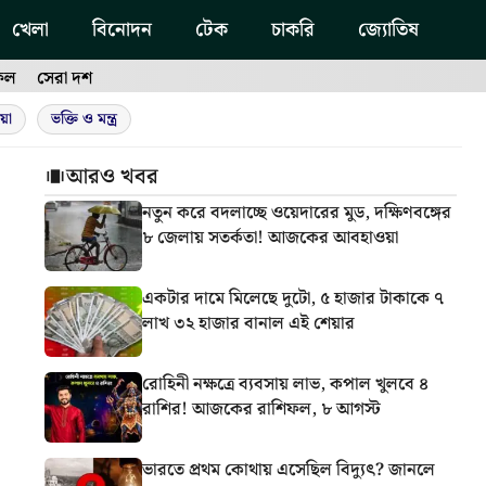
খেলা
বিনোদন
টেক
চাকরি
জ্যোতিষ
ফল
সেরা দশ
য়া
ভক্তি ও মন্ত্র
আরও খবর
নতুন করে বদলাচ্ছে ওয়েদারের মুড, দক্ষিণবঙ্গের
৮ জেলায় সতর্কতা! আজকের আবহাওয়া
একটার দামে মিলেছে দুটো, ৫ হাজার টাকাকে ৭
লাখ ৩২ হাজার বানাল এই শেয়ার
রোহিনী নক্ষত্রে ব্যবসায় লাভ, কপাল খুলবে ৪
রাশির! আজকের রাশিফল, ৮ আগস্ট
ভারতে প্রথম কোথায় এসেছিল বিদ্যুৎ? জানলে