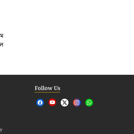
াম
েল
Follow Us
cy