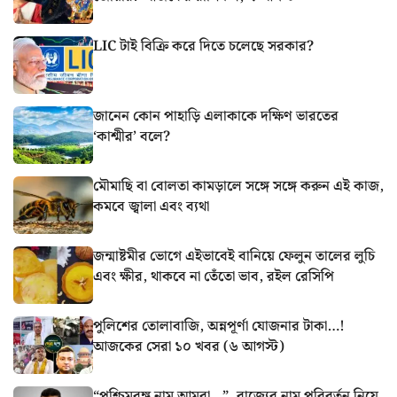
LIC টাই বিক্রি করে দিতে চলেছে সরকার?
জানেন কোন পাহাড়ি এলাকাকে দক্ষিণ ভারতের
‘কাশ্মীর’ বলে?
মৌমাছি বা বোলতা কামড়ালে সঙ্গে সঙ্গে করুন এই কাজ,
কমবে জ্বালা এবং ব্যথা
জন্মাষ্টমীর ভোগে এইভাবেই বানিয়ে ফেলুন তালের লুচি
এবং ক্ষীর, থাকবে না তেঁতো ভাব, রইল রেসিপি
পুলিশের তোলাবাজি, অন্নপূর্ণা যোজনার টাকা…!
আজকের সেরা ১০ খবর (৬ আগস্ট)
“পশ্চিমবঙ্গ নাম আমরা…”, রাজ্যের নাম পরিবর্তন নিয়ে