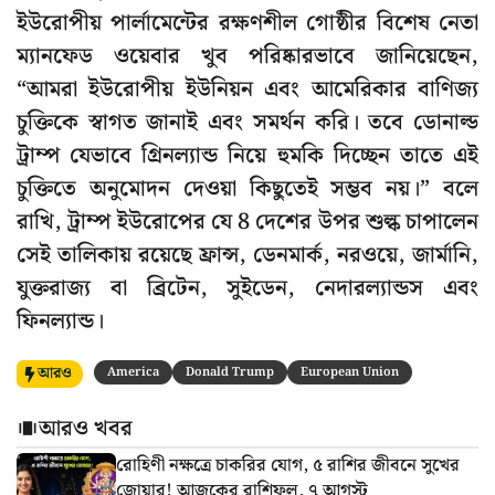
ইউরোপীয় পার্লামেন্টের রক্ষণশীল গোষ্ঠীর বিশেষ নেতা
ম্যানফেড ওয়েবার খুব পরিষ্কারভাবে জানিয়েছেন,
“আমরা ইউরোপীয় ইউনিয়ন এবং আমেরিকার বাণিজ্য
চুক্তিকে স্বাগত জানাই এবং সমর্থন করি। তবে ডোনাল্ড
ট্রাম্প যেভাবে গ্রিনল্যান্ড নিয়ে হুমকি দিচ্ছেন তাতে এই
চুক্তিতে অনুমোদন দেওয়া কিছুতেই সম্ভব নয়।” বলে
রাখি, ট্রাম্প ইউরোপের যে 8 দেশের উপর শুল্ক চাপালেন
সেই তালিকায় রয়েছে ফ্রান্স, ডেনমার্ক, নরওয়ে, জার্মানি,
যুক্তরাজ্য বা ব্রিটেন, সুইডেন, নেদারল্যান্ডস এবং
ফিনল্যান্ড।
আরও
America
Donald Trump
European Union
আরও খবর
রোহিণী নক্ষত্রে চাকরির যোগ, ৫ রাশির জীবনে সুখের
জোয়ার! আজকের রাশিফল, ৭ আগস্ট