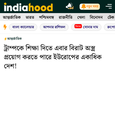
Skip
নতুন খবর
to
আন্তর্জাতিক
ভারত
পশ্চিমবঙ্গ
রাজনীতি
খেলা
বিনোদন
টেক
content
New
বাংলা ক্যালেন্ডার
আপনার রাশিফল
সোনার দাম
রুপো
আন্তর্জাতিক
ট্রাম্পকে শিক্ষা দিতে এবার বিরাট অস্ত্র
প্রয়োগ করতে পারে ইউরোপের একাধিক
দেশ!