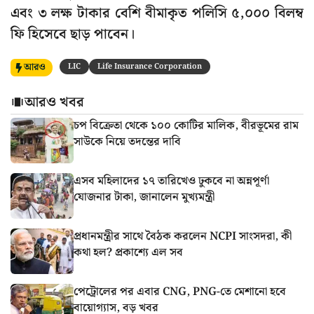
এবং ৩ লক্ষ টাকার বেশি বীমাকৃত পলিসি ৫,০০০ বিলম্ব
ফি হিসেবে ছাড় পাবেন।
আরও
LIC
Life Insurance Corporation
আরও খবর
চপ বিক্রেতা থেকে ১০০ কোটির মালিক, বীরভূমের রাম
সাউকে নিয়ে তদন্তের দাবি
এসব মহিলাদের ১৭ তারিখেও ঢুকবে না অন্নপূর্ণা
যোজনার টাকা, জানালেন মুখ্যমন্ত্রী
প্রধানমন্ত্রীর সাথে বৈঠক করলেন NCPI সাংসদরা, কী
কথা হল? প্রকাশ্যে এল সব
পেট্রোলের পর এবার CNG, PNG-তে মেশানো হবে
বায়োগ্যাস, বড় খবর