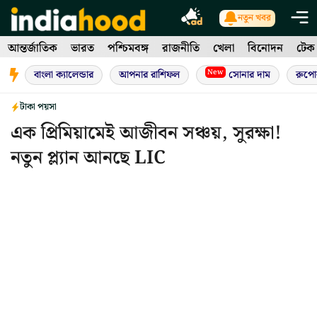
Skip
নতুন খবর
to
আন্তর্জাতিক
ভারত
পশ্চিমবঙ্গ
রাজনীতি
খেলা
বিনোদন
টেক
content
New
বাংলা ক্যালেন্ডার
আপনার রাশিফল
সোনার দাম
রুপো
টাকা পয়সা
এক প্রিমিয়ামেই আজীবন সঞ্চয়, সুরক্ষা!
নতুন প্ল্যান আনছে LIC