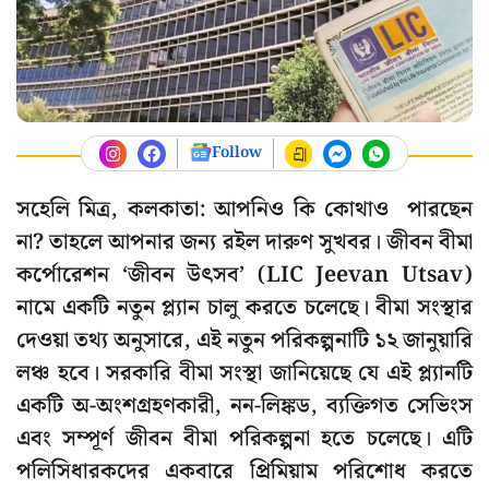
Follow
সহেলি মিত্র, কলকাতা: আপনিও কি কোথাও পারছেন
না? তাহলে আপনার জন্য রইল দারুণ সুখবর। জীবন বীমা
কর্পোরেশন ‘জীবন উৎসব’ (LIC Jeevan Utsav)
নামে একটি নতুন প্ল্যান চালু করতে চলেছে। বীমা সংস্থার
দেওয়া তথ্য অনুসারে, এই নতুন পরিকল্পনাটি ১২ জানুয়ারি
লঞ্চ হবে। সরকারি বীমা সংস্থা জানিয়েছে যে এই প্ল্যানটি
একটি অ-অংশগ্রহণকারী, নন-লিঙ্কড, ব্যক্তিগত সেভিংস
এবং সম্পূর্ণ জীবন বীমা পরিকল্পনা হতে চলেছে। এটি
পলিসিধারকদের একবারে প্রিমিয়াম পরিশোধ করতে