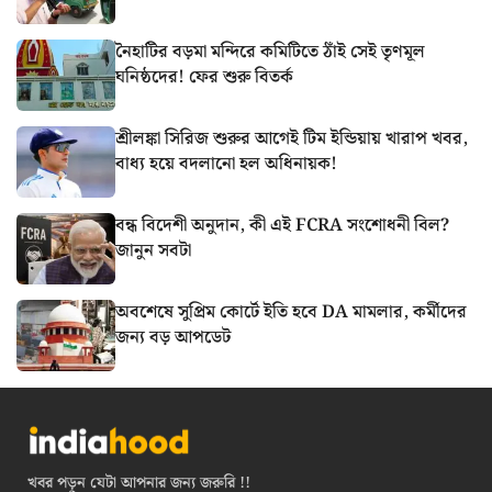
নৈহাটির বড়মা মন্দিরে কমিটিতে ঠাঁই সেই তৃণমূল
ঘনিষ্ঠদের! ফের শুরু বিতর্ক
শ্রীলঙ্কা সিরিজ শুরুর আগেই টিম ইন্ডিয়ায় খারাপ খবর,
বাধ্য হয়ে বদলানো হল অধিনায়ক!
বন্ধ বিদেশী অনুদান, কী এই FCRA সংশোধনী বিল?
জানুন সবটা
অবশেষে সুপ্রিম কোর্টে ইতি হবে DA মামলার, কর্মীদের
জন্য বড় আপডেট
খবর পড়ুন যেটা আপনার জন্য জরুরি !!