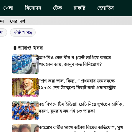
খেলা
বিনোদন
টেক
চাকরি
জ্যোতিষ
ফল
সেরা দশ
য়া
ভক্তি ও মন্ত্র
আরও খবর
আপনিও রেল নীর-র প্ল্যান্ট লাগিয়ে করতে
পারবেন আয়, জানুন কত বিনিয়োগ?
“প্রশ্ন করা ভাল, কিন্তু..” প্রথমবার জনসমক্ষে
GenZ-দের উদ্দেশ্যে বিরাট বার্তা প্রধানমন্ত্রীর
বড় বিপদে টিম ইন্ডিয়া! চোট নিয়ে ভুগছেন হার্দিক,
বরুণ, বুমরাহ সহ এই ১৩ তারকা
কংগ্রেস কর্মীর সাথে অবৈধ বিয়ের অভিযোগ, মুখ