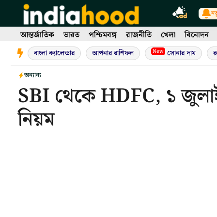
Skip
নত
to
content
আন্তর্জাতিক
ভারত
পশ্চিমবঙ্গ
রাজনীতি
খেলা
বিনোদন
New
বাংলা ক্যালেন্ডার
আপনার রাশিফল
সোনার দাম
র
অন্যান্য
SBI থেকে HDFC, ১ জুলাই ব
নিয়ম