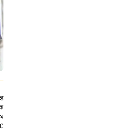
্ত
িক
য়ম
FC