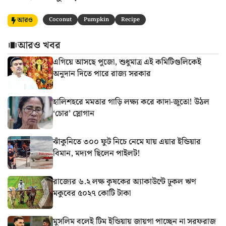
আরও
Coconut
Pumpkin
Recipe
আরও খবর
এগিয়ে আসছে পুজো, শুধুমাত্র এই কমিটিগুলিকেই
অনুদান দিতে পারে রাজ্য সরকার
হালিশহরে মমতার গাড়ি লক্ষ্য করে কাদা-জুতো! উঠল
‘চোর’ স্লোগান
ঝাঁকুনিতে ৩০০ ফুট নিচে নেমে যায় এয়ার ইন্ডিয়ার
বিমান, মদ্যপ ছিলেন পাইলট!
রাজ্যের ৬.২ লক্ষ কৃষকের অ্যাকাউন্টে ঢুকল ঋণ
মকুবের ৫০২৭ কোটি টাকা
মুসলিম বলেই টিম ইন্ডিয়ায় জায়গা পাচ্ছেন না সরফরাজ