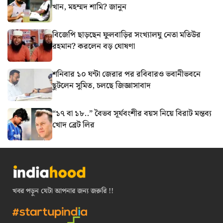
খান, মহম্মদ শামি? জানুন
বিজেপি ছাড়ছেন ফুলবাড়ির সংখ্যালঘু নেতা মতিউর
রহমান? করলেন বড় ঘোষণা
শনিবার ১০ ঘন্টা জেরার পর রবিবারও ভবানীভবনে
ছুটলেন সুমিত, চলছে জিজ্ঞাসাবাদ
“১৭ বা ১৮..” বৈভব সূর্যবংশীর বয়স নিয়ে বিরাট মন্তব্য
খোদ ব্রেট লির
খবর পড়ুন যেটা আপনার জন্য জরুরি !!