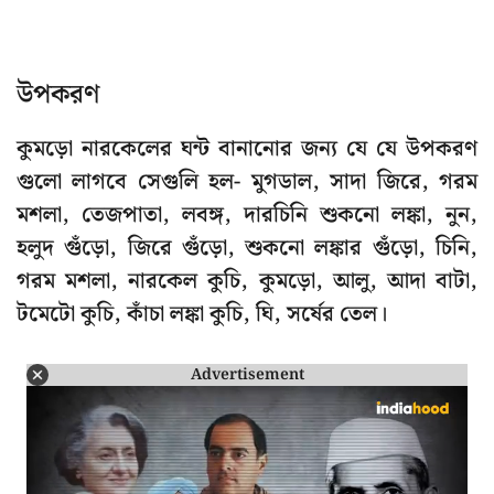
উপকরণ
কুমড়ো নারকেলের ঘন্ট বানানোর জন্য যে যে উপকরণ
গুলো লাগবে সেগুলি হল- মুগডাল, সাদা জিরে, গরম
মশলা, তেজপাতা, লবঙ্গ, দারচিনি শুকনো লঙ্কা, নুন,
হলুদ গুঁড়ো, জিরে গুঁড়ো, শুকনো লঙ্কার গুঁড়ো, চিনি,
গরম মশলা, নারকেল কুচি, কুমড়ো, আলু, আদা বাটা,
টমেটো কুচি, কাঁচা লঙ্কা কুচি, ঘি, সর্ষের তেল।
Advertisement