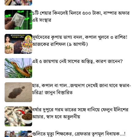
১টি শেয়ার কিনলেই মিলবে ৫০০ টাকা, বাম্পার অফার
এই সংস্থার
সূর্যদেবের কৃপায় ভাগ্য বদল, কপাল খুলবে ৩ রাশির!
আজকের রাশিফল (৯ আগস্ট)
এই ৫ জায়গায় নেই সাপের অস্তিত্ব, কারণ জানেন?
হাত, কপাল বা গাল..জন্মদাগ দেখেই জানা যাবে স্বভাব-
চরিত্র! জানুন বিস্তারিত
বর্ষার দুপুরে গরম ভাতের সঙ্গে বানিয়ে ফেলুন ইলিশের
আচার, স্বাদ হবে অতুলনীয়
গুলিতে মৃত্যু শিক্ষকের, গ্রেফতার তৃণমূল বিধায়ক…!