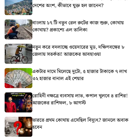
দেশের অংশ, কীভাবে যুক্ত হল জানেন?
বাংলায় ১৭ টি নতুন রেল রুটের কাজ শুরু, কোথায়
কোথায়? প্রকাশ্যে এল তালিকা
নতুন করে বদলাচ্ছে ওয়েদারের মুড, দক্ষিণবঙ্গের ৮
জেলায় সতর্কতা! আজকের আবহাওয়া
একটার দামে মিলেছে দুটো, ৫ হাজার টাকাকে ৭ লাখ
৩২ হাজার বানাল এই শেয়ার
রোহিনী নক্ষত্রে ব্যবসায় লাভ, কপাল খুলবে ৪ রাশির!
আজকের রাশিফল, ৮ আগস্ট
ভারতে প্রথম কোথায় এসেছিল বিদ্যুৎ? জানলে অবাক
হবেন