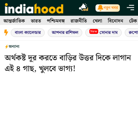
Skip
নতুন খবর
to
আন্তর্জাতিক
ভারত
পশ্চিমবঙ্গ
রাজনীতি
খেলা
বিনোদন
টেক
content
New
বাংলা ক্যালেন্ডার
আপনার রাশিফল
সোনার দাম
রুপো
অন্যান্য
অর্থকষ্ট দূর করতে বাড়ির উত্তর দিকে লাগান
এই ৪ গাছ, খুলবে ভাগ্য!