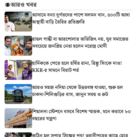
আরও খবর
আসামে বন্যা দুর্গতদের পাশে সলমন খান, ৫০০টি আধা
অস্থায়ী বাড়ি তৈরির প্রতিশ্রুতি
রাহুল গান্ধী বা আরশোলার অভিজিৎ নয়, যুব সমাজের
সবচেয়ে জনপ্রিয় নেতা হলেন নরেন্দ্র মোদী
হার্দিককে পেতে হলে হর্ষিত রানা, রিঙ্কু সিংকে দাও!
KKR-র সামনে বিরাট শর্ত
আরও সহজ নদিয়া থেকে উত্তরবঙ্গ যাওয়া, শুরু হল
চাকদা-শিলিগুড়ির বাস, জানুন সময় ও রুট
শিয়ালদা স্টেশনে বসবে বিশেষ স্মারক, মনে করাবে ৮০
বছরের যন্ত্রণা
কঠিন হল সুপার সিক্সের পথ! ভবানীপুরের কাছে হেরে