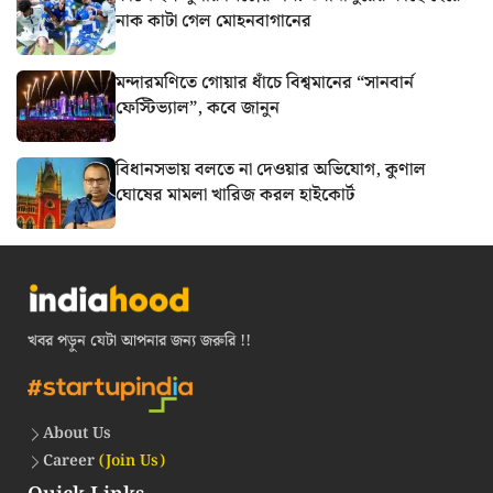
নাক কাটা গেল মোহনবাগানের
মন্দারমণিতে গোয়ার ধাঁচে বিশ্বমানের “সানবার্ন
ফেস্টিভ্যাল”, কবে জানুন
বিধানসভায় বলতে না দেওয়ার অভিযোগ, কুণাল
ঘোষের মামলা খারিজ করল হাইকোর্ট
খবর পড়ুন যেটা আপনার জন্য জরুরি !!
About Us
Career
(Join Us)