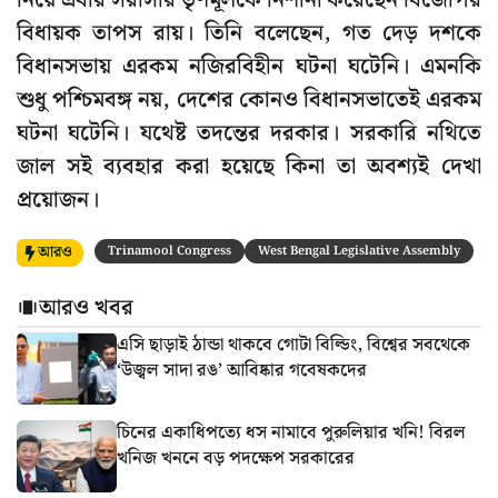
নিয়ে এবার সরাসরি তৃণমূলকে নিশানা করেছেন বিজেপির
বিধায়ক তাপস রায়। তিনি বলেছেন, গত দেড় দশকে
বিধানসভায় এরকম নজিরবিহীন ঘটনা ঘটেনি। এমনকি
শুধু পশ্চিমবঙ্গ নয়, দেশের কোনও বিধানসভাতেই এরকম
ঘটনা ঘটেনি। যথেষ্ট তদন্তের দরকার। সরকারি নথিতে
জাল সই ব্যবহার করা হয়েছে কিনা তা অবশ্যই দেখা
প্রয়োজন।
আরও
Trinamool Congress
West Bengal Legislative Assembly
আরও খবর
এসি ছাড়াই ঠান্ডা থাকবে গোটা বিল্ডিং, বিশ্বের সবথেকে
‘উজ্বল সাদা রঙ’ আবিষ্কার গবেষকদের
চিনের একাধিপত্যে ধস নামাবে পুরুলিয়ার খনি! বিরল
খনিজ খননে বড় পদক্ষেপ সরকারের