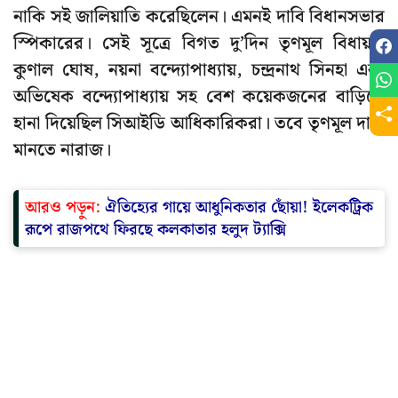
নাকি সই জালিয়াতি করেছিলেন। এমনই দাবি বিধানসভার
স্পিকারের। সেই সূত্রে বিগত দু’দিন তৃণমূল বিধায়ক
কুণাল ঘোষ, নয়না বন্দ্যোপাধ্যায়, চন্দ্রনাথ সিনহা এবং
অভিষেক বন্দ্যোপাধ্যায় সহ বেশ কয়েকজনের বাড়িতে
হানা দিয়েছিল সিআইডি আধিকারিকরা। তবে তৃণমূল দাবি
মানতে নারাজ।
আরও পড়ুন:
ঐতিহ্যের গায়ে আধুনিকতার ছোঁয়া! ইলেকট্রিক
রূপে রাজপথে ফিরছে কলকাতার হলুদ ট্যাক্সি