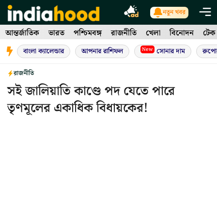
Skip
নতুন খবর
to
আন্তর্জাতিক
ভারত
পশ্চিমবঙ্গ
রাজনীতি
খেলা
বিনোদন
টেক
content
New
বাংলা ক্যালেন্ডার
আপনার রাশিফল
সোনার দাম
রুপো
রাজনীতি
সই জালিয়াতি কাণ্ডে পদ যেতে পারে
তৃণমূলের একাধিক বিধায়কের!