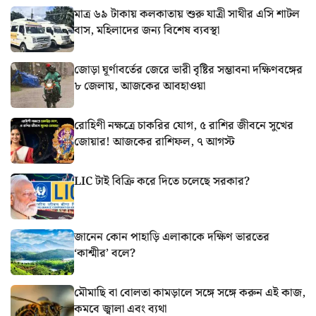
মাত্র ৬৯ টাকায় কলকাতায় শুরু যাত্রী সাথীর এসি শাটল
বাস, মহিলাদের জন্য বিশেষ ব্যবস্থা
জোড়া ঘূর্ণাবর্তের জেরে ভারী বৃষ্টির সম্ভাবনা দক্ষিণবঙ্গের
৮ জেলায়, আজকের আবহাওয়া
রোহিণী নক্ষত্রে চাকরির যোগ, ৫ রাশির জীবনে সুখের
জোয়ার! আজকের রাশিফল, ৭ আগস্ট
LIC টাই বিক্রি করে দিতে চলেছে সরকার?
জানেন কোন পাহাড়ি এলাকাকে দক্ষিণ ভারতের
‘কাশ্মীর’ বলে?
মৌমাছি বা বোলতা কামড়ালে সঙ্গে সঙ্গে করুন এই কাজ,
কমবে জ্বালা এবং ব্যথা