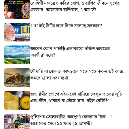
রোহিণী নক্ষত্রে চাকরির যোগ, ৫ রাশির জীবনে সুখের
জোয়ার! আজকের রাশিফল, ৭ আগস্ট
LIC টাই বিক্রি করে দিতে চলেছে সরকার?
জানেন কোন পাহাড়ি এলাকাকে দক্ষিণ ভারতের
‘কাশ্মীর’ বলে?
মৌমাছি বা বোলতা কামড়ালে সঙ্গে সঙ্গে করুন এই কাজ,
কমবে জ্বালা এবং ব্যথা
জন্মাষ্টমীর ভোগে এইভাবেই বানিয়ে ফেলুন তালের লুচি
এবং ক্ষীর, থাকবে না তেঁতো ভাব, রইল রেসিপি
পুলিশের তোলাবাজি, অন্নপূর্ণা যোজনার টাকা…!
আজকের সেরা ১০ খবর (৬ আগস্ট)