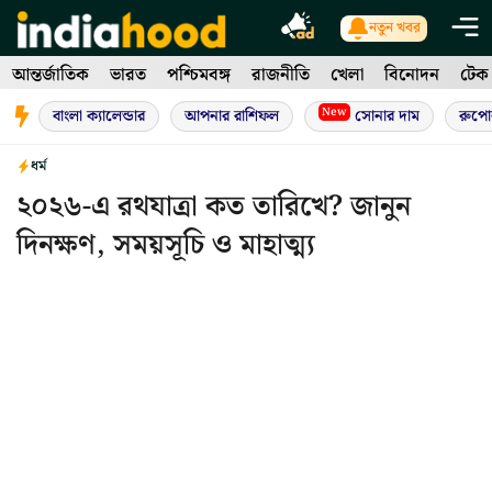
Skip
নতুন খবর
to
আন্তর্জাতিক
ভারত
পশ্চিমবঙ্গ
রাজনীতি
খেলা
বিনোদন
টেক
content
New
বাংলা ক্যালেন্ডার
আপনার রাশিফল
সোনার দাম
রুপো
ধর্ম
২০২৬-এ রথযাত্রা কত তারিখে? জানুন
দিনক্ষণ, সময়সূচি ও মাহাত্ম্য