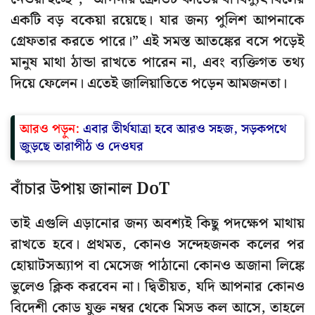
একটি বড় বকেয়া রয়েছে। যার জন্য পুলিশ আপনাকে
গ্রেফতার করতে পারে।” এই সমস্ত আতঙ্কের বসে পড়েই
মানুষ মাথা ঠান্ডা রাখতে পারেন না, এবং ব্যক্তিগত তথ্য
দিয়ে ফেলেন। এতেই জালিয়াতিতে পড়েন আমজনতা।
আরও পড়ুন:
এবার তীর্থযাত্রা হবে আরও সহজ, সড়কপথে
জুড়ছে তারাপীঠ ও দেওঘর
বাঁচার উপায় জানাল DoT
তাই এগুলি এড়ানোর জন্য অবশ্যই কিছু পদক্ষেপ মাথায়
রাখতে হবে। প্রথমত, কোনও সন্দেহজনক কলের পর
হোয়াটসঅ্যাপ বা মেসেজ পাঠানো কোনও অজানা লিঙ্কে
ভুলেও ক্লিক করবেন না। দ্বিতীয়ত, যদি আপনার কোনও
বিদেশী কোড যুক্ত নম্বর থেকে মিসড কল আসে, তাহলে