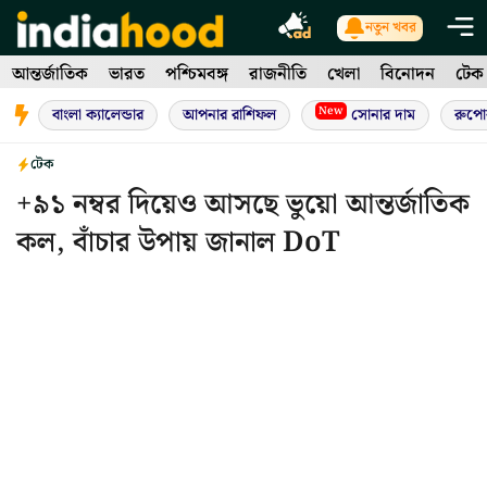
Skip
নতুন খবর
to
আন্তর্জাতিক
ভারত
পশ্চিমবঙ্গ
রাজনীতি
খেলা
বিনোদন
টেক
content
New
বাংলা ক্যালেন্ডার
আপনার রাশিফল
সোনার দাম
রুপো
টেক
+৯১ নম্বর দিয়েও আসছে ভুয়ো আন্তর্জাতিক
কল, বাঁচার উপায় জানাল DoT