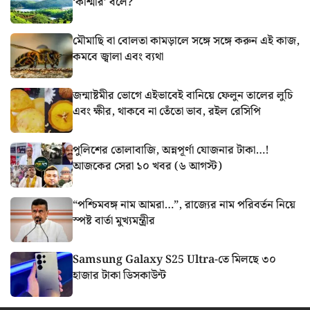
‘কাশ্মীর’ বলে?
মৌমাছি বা বোলতা কামড়ালে সঙ্গে সঙ্গে করুন এই কাজ,
কমবে জ্বালা এবং ব্যথা
জন্মাষ্টমীর ভোগে এইভাবেই বানিয়ে ফেলুন তালের লুচি
এবং ক্ষীর, থাকবে না তেঁতো ভাব, রইল রেসিপি
পুলিশের তোলাবাজি, অন্নপূর্ণা যোজনার টাকা…!
আজকের সেরা ১০ খবর (৬ আগস্ট)
“পশ্চিমবঙ্গ নাম আমরা…”, রাজ্যের নাম পরিবর্তন নিয়ে
স্পষ্ট বার্তা মুখ্যমন্ত্রীর
Samsung Galaxy S25 Ultra-তে মিলছে ৩০
হাজার টাকা ডিসকাউন্ট