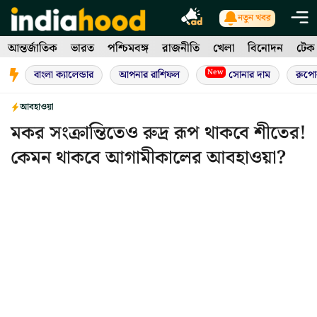
Skip
নতুন খবর
to
আন্তর্জাতিক
ভারত
পশ্চিমবঙ্গ
রাজনীতি
খেলা
বিনোদন
টেক
content
New
বাংলা ক্যালেন্ডার
আপনার রাশিফল
সোনার দাম
রুপো
আবহাওয়া
মকর সংক্রান্তিতেও রুদ্র রূপ থাকবে শীতের!
কেমন থাকবে আগামীকালের আবহাওয়া?