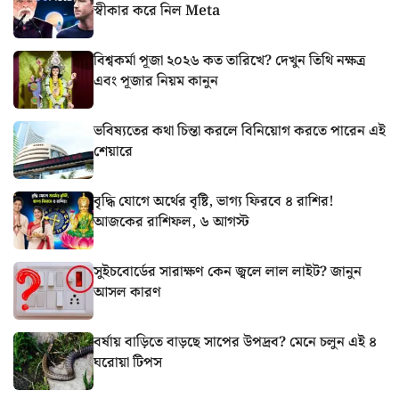
স্বীকার করে নিল Meta
বিশ্বকর্মা পূজা ২০২৬ কত তারিখে? দেখুন তিথি নক্ষত্র
এবং পূজার নিয়ম কানুন
ভবিষ্যতের কথা চিন্তা করলে বিনিয়োগ করতে পারেন এই
শেয়ারে
বৃদ্ধি যোগে অর্থের বৃষ্টি, ভাগ্য ফিরবে ৪ রাশির!
আজকের রাশিফল, ৬ আগস্ট
সুইচবোর্ডের সারাক্ষণ কেন জ্বলে লাল লাইট? জানুন
আসল কারণ
বর্ষায় বাড়িতে বাড়ছে সাপের উপদ্রব? মেনে চলুন এই ৪
ঘরোয়া টিপস