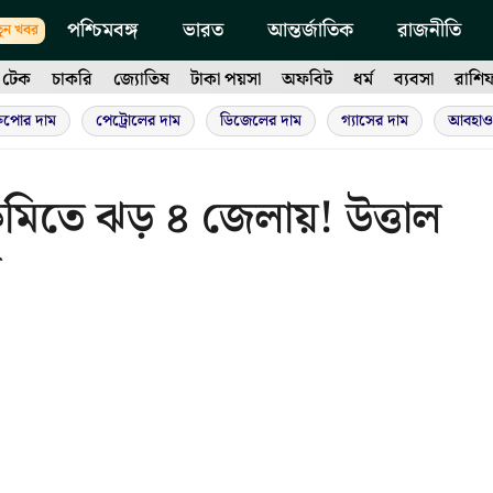
পশ্চিমবঙ্গ
ভারত
আন্তর্জাতিক
রাজনীতি
ুন খবর
টেক
চাকরি
জ্যোতিষ
টাকা পয়সা
অফবিট
ধর্ম
ব্যবসা
রাশি
ুপোর দাম
পেট্রোলের দাম
ডিজেলের দাম
গ্যাসের দাম
আবহাও
 কিমিতে ঝড় ৪ জেলায়! উত্তাল
র