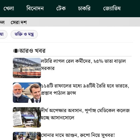
খেলা
বিনোদন
টেক
চাকরি
জ্যোতিষ
ফল
সেরা দশ
য়া
ভক্তি ও মন্ত্র
আরও খবর
লটারি লাগল রেল কর্মীদের, ২৫% ভাতা বাড়াল
সরকার
১১৪টি রাফালের মধ্যে ৯৪টিই তৈরি হবে ভারতে,
প্রস্তাব পাঠাল ফ্রান্স
দীর্ঘ অপেক্ষার অবসান, পূর্ণাঙ্গ মেডিকেল কলেজ
হচ্ছে আসানসোলে
সোনার দামে আগুন, রুপো নিয়ে সুখবর!