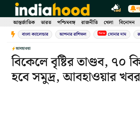
Skip
নত
to
content
আন্তর্জাতিক
ভারত
পশ্চিমবঙ্গ
রাজনীতি
খেলা
বিনোদন
New
বাংলা ক্যালেন্ডার
আপনার রাশিফল
সোনার দাম
র
আবহাওয়া
বিকেলে বৃষ্টির তাণ্ডব, ৭০
হবে সমুদ্র, আবহাওয়ার খব