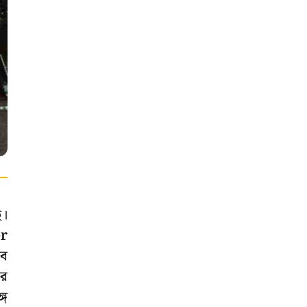
ে।
er
বে
ের
গে