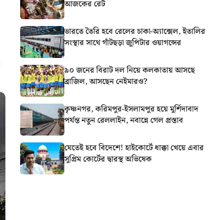
আজকের রেট
ভারতে তৈরি হবে রেলের চাকা-অ্যাক্সেল, ইতালির
সংস্থার সাথে গাঁটছড়া জুপিটার ওয়াগন্সের
৯০ জনের বিরাট দল নিয়ে কলকাতায় আসছে
ব্রাজিল, আসছেন নেইমারও?
কৃষ্ণনগর, করিমপুর-ইসলামপুর হয়ে মুর্শিদাবাদ
পর্যন্ত নতুন রেললাইন, নবান্নে গেল প্রস্তাব
যেতেই হবে বিদেশে! হাইকোর্টে ধাক্কা খেয়ে এবার
সুপ্রিম কোর্টের দ্বারস্থ অভিষেক