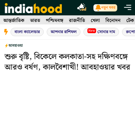
Skip
নতুন খবর
to
আন্তর্জাতিক
ভারত
পশ্চিমবঙ্গ
রাজনীতি
খেলা
বিনোদন
টেক
content
New
বাংলা ক্যালেন্ডার
আপনার রাশিফল
সোনার দাম
রুপো
আবহাওয়া
শুরু বৃষ্টি, বিকেলে কলকাতা-সহ দক্ষিণবঙ্গে
আরও বর্ষণ, কালবৈশাখী! আবহাওয়ার খবর