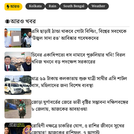
আরও
Kolkata
Rain
South Bengal
Weather
আরও খবর
এসি ছাড়াই ঠান্ডা থাকবে গোটা বিল্ডিং, বিশ্বের সবথেকে
‘উজ্বল সাদা রঙ’ আবিষ্কার গবেষকদের
চিনের একাধিপত্যে ধস নামাবে পুরুলিয়ার খনি! বিরল
খনিজ খননে বড় পদক্ষেপ সরকারের
মাত্র ৬৯ টাকায় কলকাতায় শুরু যাত্রী সাথীর এসি শাটল
বাস, মহিলাদের জন্য বিশেষ ব্যবস্থা
জোড়া ঘূর্ণাবর্তের জেরে ভারী বৃষ্টির সম্ভাবনা দক্ষিণবঙ্গের
৮ জেলায়, আজকের আবহাওয়া
রোহিণী নক্ষত্রে চাকরির যোগ, ৫ রাশির জীবনে সুখের
জোয়ার! আজকের রাশিফল, ৭ আগস্ট