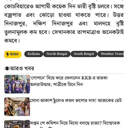
কোচবিহারেও আগামী কয়েক দিন ভারী বৃষ্টি চলবে। সঙ্গে
বজ্রপাত এবং ঝোড়ো হাওয়া থাকতে পারে। উত্তর
দিনাজপুর, দক্ষিণ দিনাজপুর এবং মালদহে বৃষ্টি
তুলনামূলক কম হবে। সেখানকার তাপমাত্রাও অনেকটাই
কমবে।
আরও
Kolkata
North Bengal
South Bengal
Weather Tomor
আরও খবর
‘গোপনে’ বিয়ে করে ফেললেন KKR-র তারকা
অলরাউন্ডার, পাত্রীকে চিনে নিন
সোনা আকাশ ছুঁলেও কমল রুপোর দাম! আজকের রেট
সপ্তম পে কমিশন নিয়ে মিথ্যে বলছে রাজ্য? বিস্ফোরক