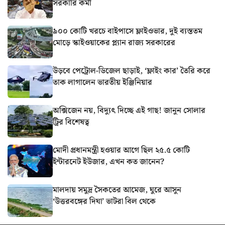
সরকারি কর্মী
৯০০ কোটি খরচে বাইপাসে ফ্লাইওভার, দুই ব্যস্ততম
মোড়ে স্কাইওয়াকের প্ল্যান রাজ্য সরকারের
উড়বে পেট্রোল-ডিজেল ছাড়াই, ‘ফ্লাইং কার’ তৈরি করে
তাক লাগালেন ভারতীয় ইঞ্জিনিয়ার
অক্সিজেন নয়, বিদ্যুৎ দিচ্ছে এই গাছ! জানুন সোলার
ট্রির বিশেষত্ব
মোদী প্রধানমন্ত্রী হওয়ার আগে ছিল ২৫.৫ কোটি
ইন্টারনেট ইউজার, এখন কত জানেন?
মালদায় সমুদ্র সৈকতের আমেজ, ঘুরে আসুন
‘উত্তরবঙ্গের দিঘা’ ভাটরা বিল থেকে