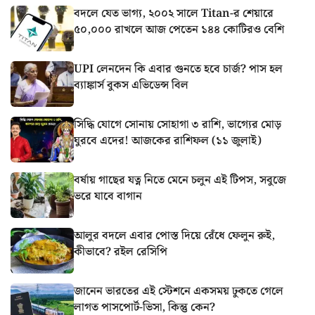
বদলে যেত ভাগ্য, ২০০২ সালে Titan-র শেয়ারে
৫০,০০০ রাখলে আজ পেতেন ১৪৪ কোটিরও বেশি
UPI লেনদেন কি এবার গুনতে হবে চার্জ? পাস হল
ব্যাঙ্কার্স বুকস এভিডেন্স বিল
সিদ্ধি যোগে সোনায় সোহাগা ৩ রাশি, ভাগ্যের মোড়
ঘুরবে এদের! আজকের রাশিফল (১১ জুলাই)
বর্ষায় গাছের যত্ন নিতে মেনে চলুন এই টিপস, সবুজে
ভরে যাবে বাগান
আলুর বদলে এবার পোস্ত দিয়ে রেঁধে ফেলুন রুই,
কীভাবে? রইল রেসিপি
জানেন ভারতের এই স্টেশনে একসময় ঢুকতে গেলে
লাগত পাসপোর্ট-ভিসা, কিন্তু কেন?