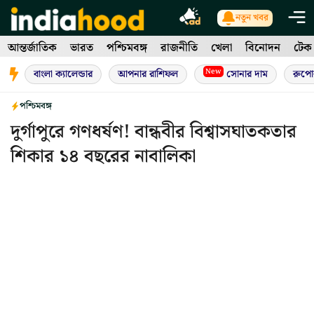
Skip
নতুন খবর
to
আন্তর্জাতিক
ভারত
পশ্চিমবঙ্গ
রাজনীতি
খেলা
বিনোদন
টেক
content
New
বাংলা ক্যালেন্ডার
আপনার রাশিফল
সোনার দাম
রুপো
পশ্চিমবঙ্গ
দুর্গাপুরে গণধর্ষণ! বান্ধবীর বিশ্বাসঘাতকতার
শিকার ১৪ বছরের নাবালিকা