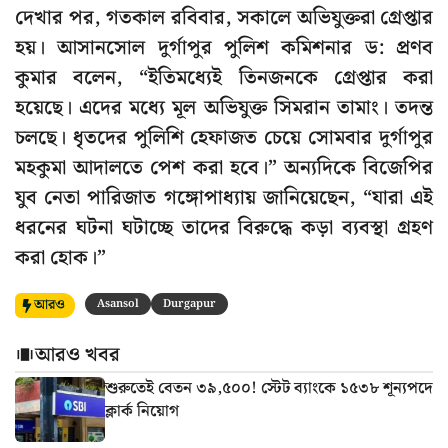
দেখার পর, গতকাল রবিবার, সকালে অভিযুক্তরা গ্রেপ্তার
হয়। আসানসোল দুর্গাপুর পুলিশ কমিশনার ড: প্রণব
কুমার বলেন, “ইতিমধ্যেই তিনজনকে গ্রেপ্তার করা
হয়েছে। এদের মধ্যে মূল অভিযুক্ত সিমরান তামাং। তদন্ত
চলছে। ধৃতদের পুলিশি হেফাজত চেয়ে সোমবার দুর্গাপুর
মহকুমা আদালতে পেশ করা হবে।” অন্যদিকে বিজেপির
যুব নেতা পারিজাত গঙ্গোপাধ্যায় জানিয়েছেন, “যারা এই
ধরনের ঘটনা ঘটাচ্ছে তাদের বিরুদ্ধে কড়া ব্যবস্থা গ্রহণ
করা হোক।”
আরও
Asansol
Durgapur
আরও খবর
শুরুতেই বেতন ৩৯,৫০০! স্টেট ব্যাংকে ১৫৩৮ শূন্যপদে
ক্লার্ক নিয়োগ