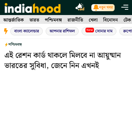
Skip
নতুন খবর
to
আন্তর্জাতিক
ভারত
পশ্চিমবঙ্গ
রাজনীতি
খেলা
বিনোদন
টেক
content
New
বাংলা ক্যালেন্ডার
আপনার রাশিফল
সোনার দাম
রুপো
পশ্চিমবঙ্গ
এই রেশন কার্ড থাকলে মিলবে না আয়ুষ্মান
ভারতের সুবিধা, জেনে নিন এখনই