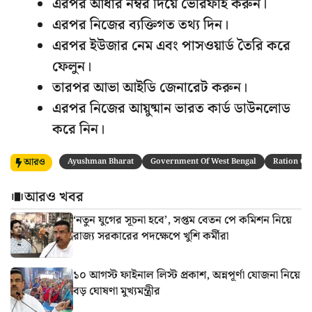
এরপর আধার নম্বর দিয়ে ভেরিফাই করুন।
এরপর নিজের ব্যক্তিগত তথ্য দিন।
এরপর ইউজার নেম এবং পাসওয়ার্ড তৈরি করে
ফেলুন।
তারপর আভা আইডি জেনারেট করুন।
এরপর নিজের আয়ুষ্মান ভারত কার্ড ডাউনলোড
করে নিন।
আরও
Ayushman Bharat
Government Of West Bengal
Ration Ca
আরও খবর
‘নতুন যুগের সূচনা হবে’, সপ্তম বেতন পে কমিশন নিয়ে
রাজ্য সরকারের পদক্ষেপে খুশি কর্মীরা
১০ আগস্ট ফাইনাল লিস্ট প্রকাশ, অন্নপূর্ণা যোজনা নিয়ে
বড় ঘোষণা মুখ্যমন্ত্রীর