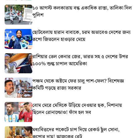
১০ আগস্ট কলকাতায় বন্ধ একাধিক রাস্তা, তালিকা দিল
পুলিশ
ছোটবেলায় হারান বাবাকে, চরম অভাবেও দেশের জন্য
রূপো জিতলেন হাওড়ার মেয়ে
রাশিয়ার তেল কেনার জের, ভারত সহ ৫ দেশের উপর
১০০% শুল্ক চাপাল আমেরিকা
পঞ্চম থেকে অষ্টমে ফের চালু পাশ-ফেল? বিশেষজ্ঞ
কমিটি গড়ছে রাজ্য সরকার
বোম মেরে মেসিকে উড়িয়ে দেওয়ার ছক, নিশানায়
ছিলেন রোনাল্ডোও! ফাঁস হল সব
মধ্যবিত্তদের পকেটে চাপ দিয়ে রেকর্ড ছুঁল সোনা,
রুপোর দাম! আজকের রেট