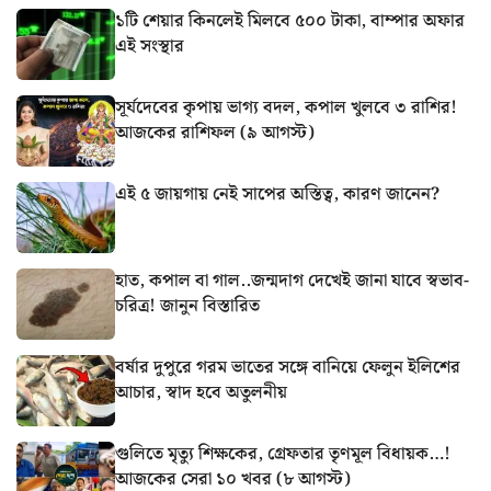
১টি শেয়ার কিনলেই মিলবে ৫০০ টাকা, বাম্পার অফার
এই সংস্থার
সূর্যদেবের কৃপায় ভাগ্য বদল, কপাল খুলবে ৩ রাশির!
আজকের রাশিফল (৯ আগস্ট)
এই ৫ জায়গায় নেই সাপের অস্তিত্ব, কারণ জানেন?
হাত, কপাল বা গাল..জন্মদাগ দেখেই জানা যাবে স্বভাব-
চরিত্র! জানুন বিস্তারিত
বর্ষার দুপুরে গরম ভাতের সঙ্গে বানিয়ে ফেলুন ইলিশের
আচার, স্বাদ হবে অতুলনীয়
গুলিতে মৃত্যু শিক্ষকের, গ্রেফতার তৃণমূল বিধায়ক…!
আজকের সেরা ১০ খবর (৮ আগস্ট)