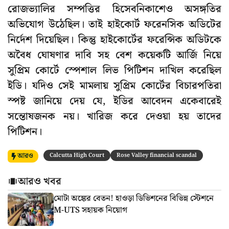
রোজভ্যালির সম্পত্তির হিসেবনিকাশেও অসঙ্গতির
অভিযোগ উঠেছিল। তাই হাইকোর্ট ফরেনসিক অডিটের
নির্দেশ দিয়েছিল। কিন্তু হাইকোর্টের ফরেন্সিক অডিটকে
অবৈধ ঘোষণার দাবি সহ বেশ কয়েকটি আর্জি নিয়ে
সুপ্রিম কোর্টে স্পেশাল লিভ পিটিশন দাখিল করেছিল
ইডি। যদিও সেই মামলায় সুপ্রিম কোর্টের বিচারপতিরা
স্পষ্ট জানিয়ে দেয় যে, ইডির আবেদন একেবারেই
সন্তোষজনক নয়। খারিজ করে দেওয়া হয় তাদের
পিটিশন।
আরও
Calcutta High Court
Rose Valley financial scandal
আরও খবর
মোটা অঙ্কের বেতন! হাওড়া ডিভিশনের বিভিন্ন স্টেশনে
M-UTS সহায়ক নিয়োগ