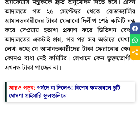
অ্যাফেয়ার্স মন্ত্রককে দ্রুত অনুমোদন দিতে হবে। এদিন
আদালতে গত ২৫ সেপ্টেম্বর থেকে রোজভ্যালির
আমানতকারীদের টাকা ফেরানো দিলীপ শেঠ কমিটি বন্ধ
করে দেওয়ায় হতাশা প্রকাশ করে ডিভিশন বেঞ্চ।
আদালতের একটাই প্রশ্ন, পর পর সব অর্ডারে যেখানে
লেখা হচ্ছে যে আমানতকারীদের টাকা ফেরানোর ক্ষেত্রে
কোনও বাধা নেই কমিটির। সেখানে কেন ভুক্তভোগীরা
এখনও টাকা পাচ্ছেন না।
আরও পড়ুন:
পর্ষদে না দিলেও! বিশেষ ক্ষমতাবলে ছুটি
ঘোষণা প্রাইমারি স্কুলগুলিতে