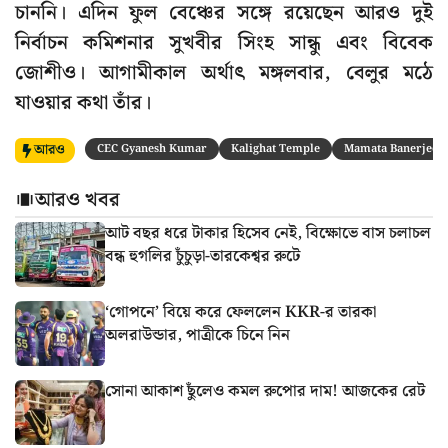
চাননি। এদিন ফুল বেঞ্চের সঙ্গে রয়েছেন আরও দুই
নির্বাচন কমিশনার সুখবীর সিংহ সান্ধু এবং বিবেক
জোশীও। আগামীকাল অর্থাৎ মঙ্গলবার, বেলুর মঠে
যাওয়ার কথা তাঁর।
আরও
CEC Gyanesh Kumar
Kalighat Temple
Mamata Banerjee
আরও খবর
আট বছর ধরে টাকার হিসেব নেই, বিক্ষোভে বাস চলাচল
বন্ধ হুগলির চুঁচুড়া-তারকেশ্বর রুটে
‘গোপনে’ বিয়ে করে ফেললেন KKR-র তারকা
অলরাউন্ডার, পাত্রীকে চিনে নিন
সোনা আকাশ ছুঁলেও কমল রুপোর দাম! আজকের রেট