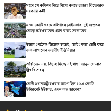
সপ্তম পে কমিশন নিয়ে মিথ্যে বলছে রাজ্য? বিস্ফোরক
সরকারি কর্মী
৯০০ কোটি খরচে বাইপাসে ফ্লাইওভার, দুই ব্যস্ততম
মোড়ে স্কাইওয়াকের প্ল্যান রাজ্য সরকারের
উড়বে পেট্রোল-ডিজেল ছাড়াই, ‘ফ্লাইং কার’ তৈরি করে
তাক লাগালেন ভারতীয় ইঞ্জিনিয়ার
অক্সিজেন নয়, বিদ্যুৎ দিচ্ছে এই গাছ! জানুন সোলার
ট্রির বিশেষত্ব
মোদী প্রধানমন্ত্রী হওয়ার আগে ছিল ২৫.৫ কোটি
ইন্টারনেট ইউজার, এখন কত জানেন?