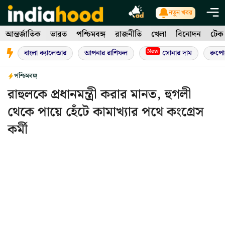
Skip
নতুন খবর
to
আন্তর্জাতিক
ভারত
পশ্চিমবঙ্গ
রাজনীতি
খেলা
বিনোদন
টেক
content
New
বাংলা ক্যালেন্ডার
আপনার রাশিফল
সোনার দাম
রুপো
পশ্চিমবঙ্গ
রাহুলকে প্রধানমন্ত্রী করার মানত, হুগলী
থেকে পায়ে হেঁটে কামাখ্যার পথে কংগ্রেস
কর্মী