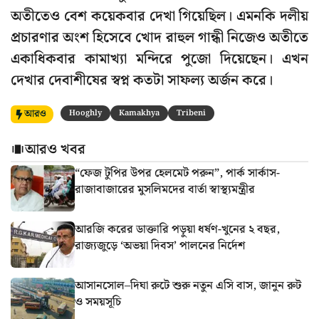
অতীতেও বেশ কয়েকবার দেখা গিয়েছিল। এমনকি দলীয়
প্রচারণার অংশ হিসেবে খোদ রাহুল গান্ধী নিজেও অতীতে
একাধিকবার কামাখ্যা মন্দিরে পুজো দিয়েছেন। এখন
দেখার দেবাশীষের স্বপ্ন কতটা সাফল্য অর্জন করে।
আরও
Hooghly
Kamakhya
Tribeni
আরও খবর
“ফেজ টুপির উপর হেলমেট পরুন”, পার্ক সার্কাস-
রাজাবাজারের মুসলিমদের বার্তা স্বাস্থ্যমন্ত্রীর
আরজি করের ডাক্তারি পড়ুয়া ধর্ষণ-খুনের ২ বছর,
রাজ্যজুড়ে ‘অভয়া দিবস’ পালনের নির্দেশ
আসানসোল–দিঘা রুটে শুরু নতুন এসি বাস, জানুন রুট
ও সময়সূচি