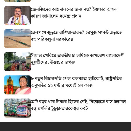
জেনজিদের আন্দোলনের জন্য নয়? ইস্তফার আসল
কারণ জানালেন ধর্মেন্দ্র প্রধান
রেলপথে জুড়ছে রাশিয়া-ভারত? হরমুজ সংকট এড়াতে
বড় পরিকল্পনা সরকারের
সীমান্ত পেরিয়ে ভারতীয় চা চাষিকে অপহরণ বাংলাদেশী
দুষ্কৃতীদের, উত্তপ্ত রাজগঞ্জ
৮ নতুন বিচারপতি পেল কলকাতা হাইকোর্ট, রাষ্ট্রপতির
অনুমতির ১২ ঘণ্টার মধ্যেই হল কাজ
আট বছর ধরে টাকার হিসেব নেই, বিক্ষোভে বাস চলাচল
বন্ধ হুগলির চুঁচুড়া-তারকেশ্বর রুটে