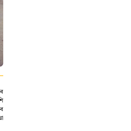
াব
শি
াব
য়া