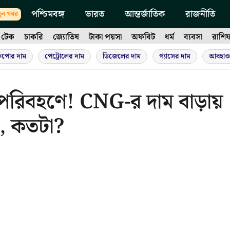
পশ্চিমবঙ্গ
ভারত
আন্তর্জাতিক
রাজনীতি
ুন খবর
টেক
চাকরি
জ্যোতিষ
টাকা পয়সা
অফবিট
ধর্ম
ব্যবসা
রাশি
ুপোর দাম
পেট্রোলের দাম
ডিজেলের দাম
গ্যাসের দাম
আবহাও
 পরিবহণে! CNG-র দাম বাড়ায়
া, কতটা?