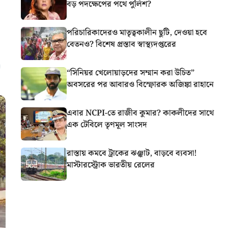
বড় পদক্ষেপের পথে পুলিশ?
পরিচারিকাদেরও মাতৃত্বকালীন ছুটি, দেওয়া হবে
বেতনও? বিশেষ প্রস্তাব স্বাস্থ্যদপ্তরের
“সিনিয়র খেলোয়াড়দের সম্মান করা উচিত”
অবসরের পর আবারও বিস্ফোরক অজিঙ্কা রাহানে
এবার NCPI-তে রাজীব কুমার? কাকলীদের সাথে
এক টেবিলে তৃণমূল সাংসদ
রাস্তায় কমবে ট্রাকের ঝঞ্ঝাট, বাড়বে ব্যবসা!
মাস্টারস্ট্রোক ভারতীয় রেলের