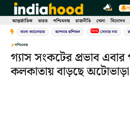
Skip
নত
to
content
আন্তর্জাতিক
ভারত
পশ্চিমবঙ্গ
রাজনীতি
খেলা
বিনোদন
New
বাংলা ক্যালেন্ডার
আপনার রাশিফল
সোনার দাম
র
পশ্চিমবঙ্গ
গ্যাস সংকটের প্রভাব এবার
কলকাতায় বাড়ছে অটোভাড়