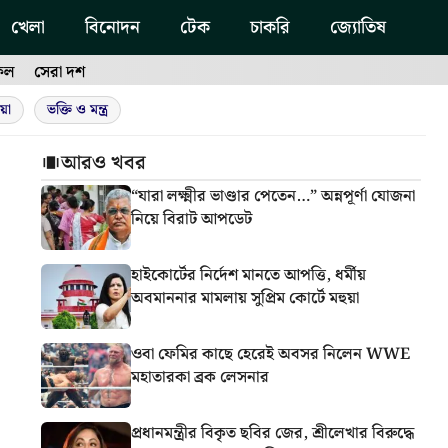
খেলা
বিনোদন
টেক
চাকরি
জ্যোতিষ
ফল
সেরা দশ
য়া
ভক্তি ও মন্ত্র
আরও খবর
“যারা লক্ষ্মীর ভাণ্ডার পেতেন…” অন্নপূর্ণা যোজনা
নিয়ে বিরাট আপডেট
হাইকোর্টের নির্দেশ মানতে আপত্তি, ধর্মীয়
অবমাননার মামলায় সুপ্রিম কোর্টে মহুয়া
ওবা ফেমির কাছে হেরেই অবসর নিলেন WWE
মহাতারকা ব্রক লেসনার
প্রধানমন্ত্রীর বিকৃত ছবির জের, শ্রীলেখার বিরুদ্ধে