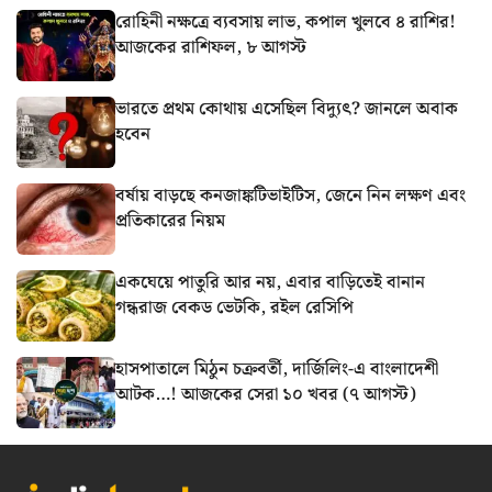
রোহিনী নক্ষত্রে ব্যবসায় লাভ, কপাল খুলবে ৪ রাশির!
আজকের রাশিফল, ৮ আগস্ট
ভারতে প্রথম কোথায় এসেছিল বিদ্যুৎ? জানলে অবাক
হবেন
বর্ষায় বাড়ছে কনজাঙ্কটিভাইটিস, জেনে নিন লক্ষণ এবং
প্রতিকারের নিয়ম
একঘেয়ে পাতুরি আর নয়, এবার বাড়িতেই বানান
গন্ধরাজ বেকড ভেটকি, রইল রেসিপি
হাসপাতালে মিঠুন চক্রবর্তী, দার্জিলিং-এ বাংলাদেশী
আটক…! আজকের সেরা ১০ খবর (৭ আগস্ট)