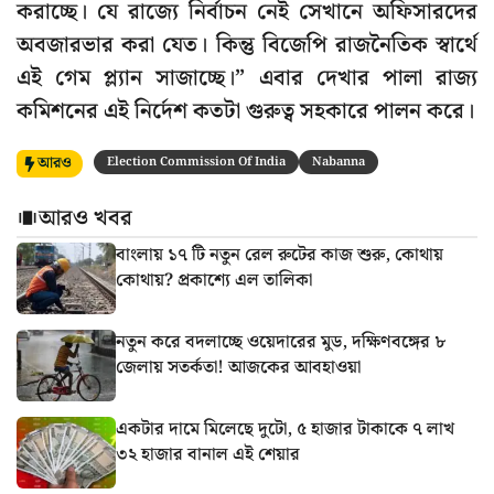
করাচ্ছে। যে রাজ্যে নির্বাচন নেই সেখানে অফিসারদের
অবজারভার করা যেত। কিন্তু বিজেপি রাজনৈতিক স্বার্থে
এই গেম প্ল্যান সাজাচ্ছে।” এবার দেখার পালা রাজ্য
কমিশনের এই নির্দেশ কতটা গুরুত্ব সহকারে পালন করে।
আরও
Election Commission Of India
Nabanna
আরও খবর
বাংলায় ১৭ টি নতুন রেল রুটের কাজ শুরু, কোথায়
কোথায়? প্রকাশ্যে এল তালিকা
নতুন করে বদলাচ্ছে ওয়েদারের মুড, দক্ষিণবঙ্গের ৮
জেলায় সতর্কতা! আজকের আবহাওয়া
একটার দামে মিলেছে দুটো, ৫ হাজার টাকাকে ৭ লাখ
৩২ হাজার বানাল এই শেয়ার