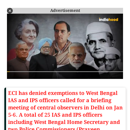
Advertisement
ECI has denied exemptions to West Bengal
IAS and IPS officers called for a briefing
meeting of central observers in Delhi on Jan
5-6. A total of 25 IAS and IPS officers
including West Bengal Home Secretary and
two Police Commissioners (Praveen