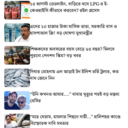
১৫ আগস্ট ডেডলাইন, বাড়িতে বসে LPG-র ই-
কেওয়াইসি কীভাবে করবেন? রইল প্রসেস
এদের ১০ হাজার টাকা মাসিক ভাতা, সরকারি বাস ও
হাসপাতাল ফ্রি! বড় ঘোষণা মুখ্যমন্ত্রীর
শিক্ষকদের অবসরের বয়স বেড়ে ৬৫ বছর? মিলবে
পুরনো পেনশন স্কিম? বড় খবর
দিঘার মোহনায় এল আড়াই টন ইলিশ ভর্তি ট্রলার, কত
দাম জেনে নিন
“উনি কখনও আমার….” বাবার মৃত্যুর পরই বড় মন্তব্য
মেসির
“মরে যেতাম, হামলার পিছনে দায়ী…” হালিশহর কাণ্ডে
বিস্ফোরক দাবি মমতার