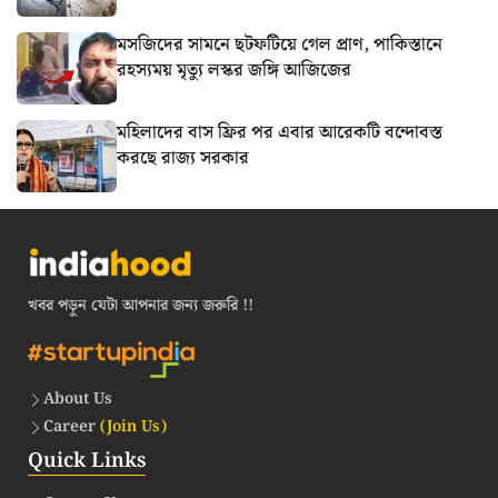
মসজিদের সামনে ছটফটিয়ে গেল প্রাণ, পাকিস্তানে
রহস্যময় মৃত্যু লস্কর জঙ্গি আজিজের
মহিলাদের বাস ফ্রির পর এবার আরেকটি বন্দোবস্ত
করছে রাজ্য সরকার
খবর পড়ুন যেটা আপনার জন্য জরুরি !!
About Us
Career
(Join Us)
Quick Links