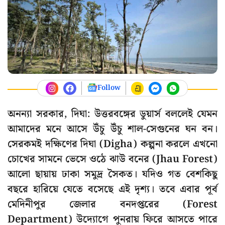
Follow
অনন্যা সরকার, দিঘা: উত্তরবঙ্গের ডুয়ার্স বললেই যেমন
আমাদের মনে আসে উঁচু উঁচু শাল-সেগুনের ঘন বন।
সেরকমই দক্ষিণের দিঘা (Digha) কল্পনা করলে এখনো
চোখের সামনে ভেসে ওঠে ঝাউ বনের (Jhau Forest)
আলো ছায়ায় ঢাকা সমুদ্র সৈকত। যদিও গত বেশকিছু
বছরে হারিয়ে যেতে বসেছে এই দৃশ্য। তবে এবার পূর্ব
মেদিনীপুর জেলার বনদপ্তরের (Forest
Department) উদ্যোগে পুনরায় ফিরে আসতে পারে