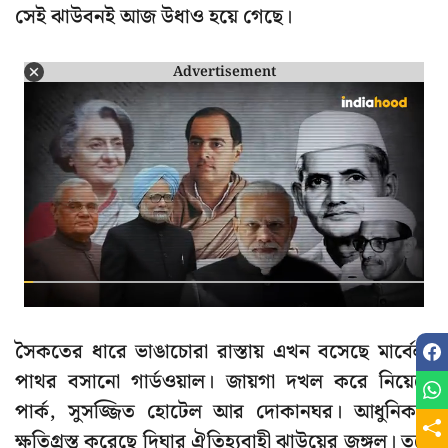
সেই ঝাউবনই আজ উধাও হয়ে গেছে।
Advertisement
সৈকতের ধারে ভাঙাচোরা রাস্তায় এখন বসেছে মার্বেল,
পাথর বসানো গার্ডওয়াল। জায়গা দখল করে নিয়েছে
পার্ক, সুসজ্জিত হোটেল আর দোকানঘর। আধুনিকতা
ক্ষতিগ্রস্ত করেছে দিঘার ঐতিহ্যবাহী ঝাউয়ের জঙ্গল। তবে