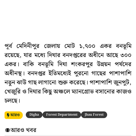
পূর্ব মেদিনীপুর জেলায় মোট ১,৭০০ একর বনভূমি
রয়েছে, যার মধ্যে দিঘার বনদপ্তরের অধীনে আছে ৩০০
একর। বাকি বনভূমি দিঘা শংকরপুর উন্নয়ন পর্ষদের
অধীনস্থ। বনদপ্তর ইতিমধ্যেই পুরনো গাছের পাশাপাশি
নতুন ঝাউ গাছ লাগানো শুরু করেছে। পাশাপাশি জুনপুট,
খেজুরি ও দিঘার কিছু অঞ্চলে ম্যানগ্রোভ বসানোর কাজও
চলছে।
আরও
Digha
Forest Department
Jhau Forest
আরও খবর