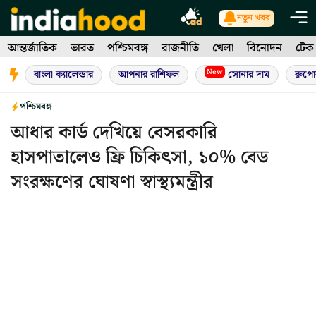
Skip
নতুন খবর
to
আন্তর্জাতিক
ভারত
পশ্চিমবঙ্গ
রাজনীতি
খেলা
বিনোদন
টেক
content
New
বাংলা ক্যালেন্ডার
আপনার রাশিফল
সোনার দাম
রুপো
পশ্চিমবঙ্গ
আধার কার্ড দেখিয়ে বেসরকারি
হাসপাতালেও ফ্রি চিকিৎসা, ১০% বেড
সংরক্ষণের ঘোষণা স্বাস্থ্যমন্ত্রীর