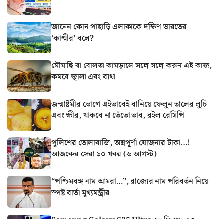
জানেন কোন পাহাড়ি এলাকাকে দক্ষিণ ভারতের
‘কাশ্মীর’ বলে?
মৌমাছি বা বোলতা কামড়ালে সঙ্গে সঙ্গে করুন এই কাজ,
কমবে জ্বালা এবং ব্যথা
জন্মাষ্টমীর ভোগে এইভাবেই বানিয়ে ফেলুন তালের লুচি
এবং ক্ষীর, থাকবে না তেঁতো ভাব, রইল রেসিপি
পুলিশের তোলাবাজি, অন্নপূর্ণা যোজনার টাকা…!
আজকের সেরা ১০ খবর (৬ আগস্ট)
“পশ্চিমবঙ্গ নাম আমরা…”, রাজ্যের নাম পরিবর্তন নিয়ে
স্পষ্ট বার্তা মুখ্যমন্ত্রীর