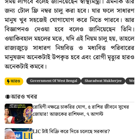
সময় লাগবে বলেই জানিয়েছেন স্বাস্থ্যমন্ত্রী। এমনকি তার
জন্য টোল ফ্রি নম্বর চালু করা হবে। যার ফলে সাধারণ
মানুষ খুব সহজেই যোগাযোগ করে নিতে পারবে। আর
বিজ্ঞাপনও দেওয়া হবে বলেও জানিয়েছেন তিনি।
ওয়াকিবহাল মহলের মতে, যদি এই নিয়ম চালু হয়, তাহলে
রাজ্যজুড়ে সাধারণ নিম্নবিত্ত ও মধ্যবিত্ত পরিবারের
মানুষজন অনেকটাই উপকৃত হবে এবং রোগী মৃত্যুর হারও
অনেকটাই কমবে।
আরও
Government Of West Bengal
Sharadwat Mukherjee
West 
আরও খবর
রোহিণী নক্ষত্রে চাকরির যোগ, ৫ রাশির জীবনে সুখের
জোয়ার! আজকের রাশিফল, ৭ আগস্ট
LIC টাই বিক্রি করে দিতে চলেছে সরকার?